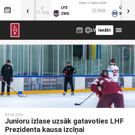
Inbox.LV ledus halle
‹
›
LVS
LVB
C
15:30
13. Aug
ZMG
MOG
LV
Ienākt
04.08.2026
Junioru izlase uzsāk gatavoties LHF
Prezidenta kausa izcīņai