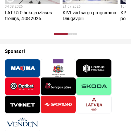
04.08.2026
21.07.2026
10.07
LAT U20 hokeja izlases
KIVI vārtsargu programma
KIVI
treniņš, 4.08.2026.
Daugavpilī
posms
Sponsori