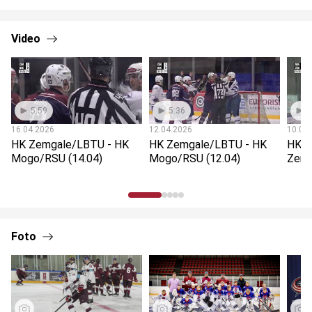
Video
5:59
5:36
5
16.04.2026
12.04.2026
10.04
HK Zemgale/LBTU - HK
HK Zemgale/LBTU - HK
HK M
Mogo/RSU (14.04)
Mogo/RSU (12.04)
Zemg
Foto