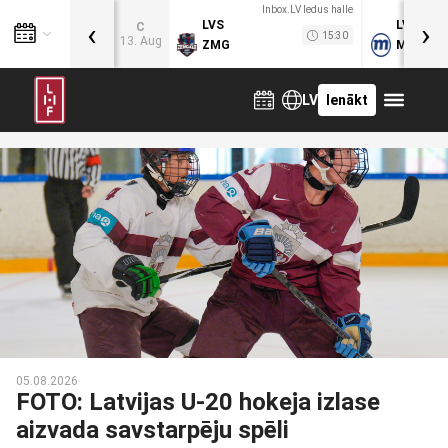
Inbox.LV ledus halle
‹
›
LVS
LVB
C
15:30
13. Aug
ZMG
MOG
LV
Ienākt
05.08.2026
FOTO: Latvijas U-20 hokeja izlase
aizvada savstarpēju spēli