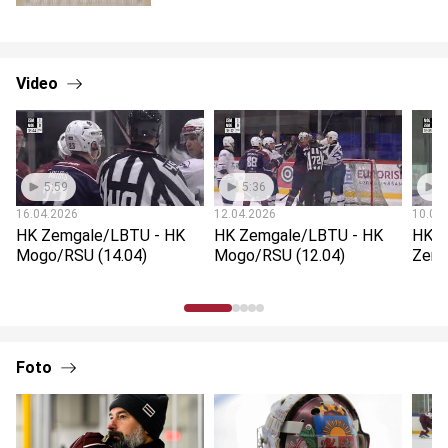
Video
5:59
5:36
5
16.04.2026
12.04.2026
10.04
HK Zemgale/LBTU - HK
HK Zemgale/LBTU - HK
HK M
Mogo/RSU (14.04)
Mogo/RSU (12.04)
Zemg
Foto