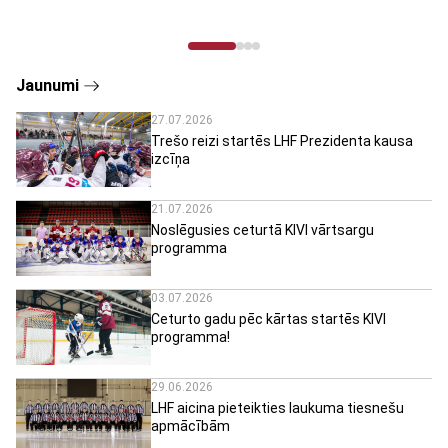
Jaunumi
27.07.2026
Trešo reizi startēs LHF Prezidenta kausa
izcīņa
21.07.2026
Noslēgusies ceturtā KIVI vārtsargu
programma
03.07.2026
Ceturto gadu pēc kārtas startēs KIVI
programma!
29.06.2026
LHF aicina pieteikties laukuma tiesnešu
apmācībām