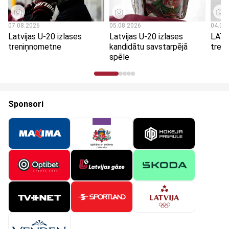
07.08.2026
05.08.2026
04.08
Latvijas U-20 izlases
Latvijas U-20 izlases
LAT 
treniņnometne
kandidātu savstarpējā
treni
spēle
Sponsori