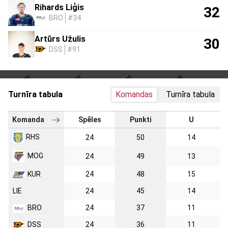
Rihards Liģis
32
BRO
#34
Artūrs Užulis
30
DSS
#91
Turnīra tabula
Komandas
Turnīra tabula
Komanda
Spēles
Punkti
U
RHS
24
50
14
MOG
24
49
13
KUR
24
48
15
LIE
24
45
14
BRO
24
37
11
DSS
24
36
11