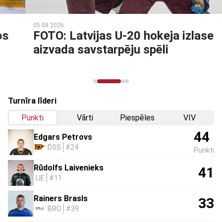
05.08.2026
FOTO: Latvijas U-20 hokeja izlase
aizvada savstarpēju spēli
Turnīra līderi
Punkti
Vārti
Piespēles
VIV
44
Edgars Petrovs
DSS
#24
Punkti
Rūdolfs Laivenieks
41
LIE
#11
Rainers Brasls
33
BRO
#39