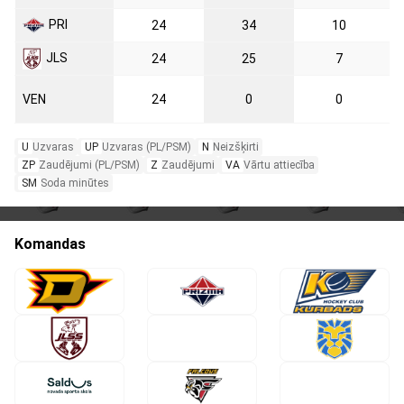
PRI
24
34
10
JLS
24
25
7
VEN
24
0
0
U
Uzvaras
UP
Uzvaras (PL/PSM)
N
Neizšķirti
ZP
Zaudējumi (PL/PSM)
Z
Zaudējumi
VA
Vārtu attiecība
SM
Soda minūtes
Komandas