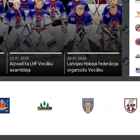
23.01.2026
20.01.2026
Aizvadīta LHF Vecāku
Latvijas Hokeja federācija
asambleja
organizēs Vecāku
asambleju