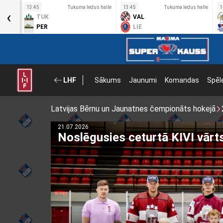
s halle
13:45
Tukuma ledus halle
13:45
Tukuma ledus halle
1
‹
TUK
VAL
PER
LIE
LHF
Sākums
Jaunumi
Komandas
Spēl
Latvijas Bērnu un Jaunatnes čempionāts hokejā
21.07.2026
Noslēgusies ceturtā KIVI vār