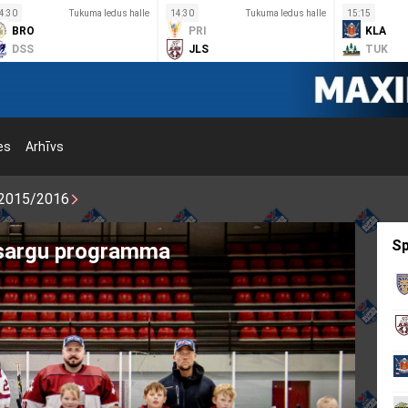
4:30
Tukuma ledus halle
14:30
Tukuma ledus halle
15:15
BRO
PRI
KLA
DSS
JLS
TUK
es
Arhīvs
2015/2016
Sp
tsargu programma