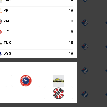
PRI
18
VAL
18
LIE
18
TUK
18
DSS
18
BRO
18