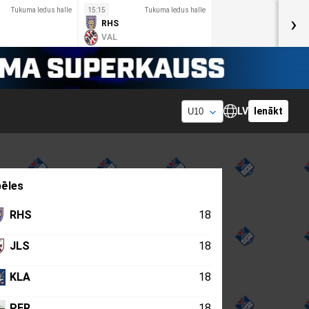
Tukuma ledus halle
15:15
Tukuma ledus halle
›
RHS
VAL
LV
Ienākt
ēles
RHS
18
JLS
18
KLA
18
PER
18