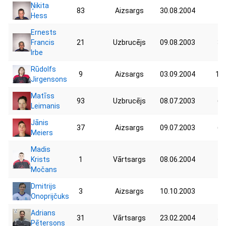
Ņikita
83
Aizsargs
30.08.2004
47
Hess
Ernests
Francis
21
Uzbrucējs
09.08.2003
37
Irbe
Rūdolfs
9
Aizsargs
03.09.2004
110
Jirgensons
Matīss
93
Uzbrucējs
08.07.2003
63
Leimanis
Jānis
37
Aizsargs
09.07.2003
62
Meiers
Madis
Krists
1
Vārtsargs
08.06.2004
70
Močans
Dmitrijs
3
Aizsargs
10.10.2003
70
Onoprijčuks
Adrians
31
Vārtsargs
23.02.2004
55
Pētersons