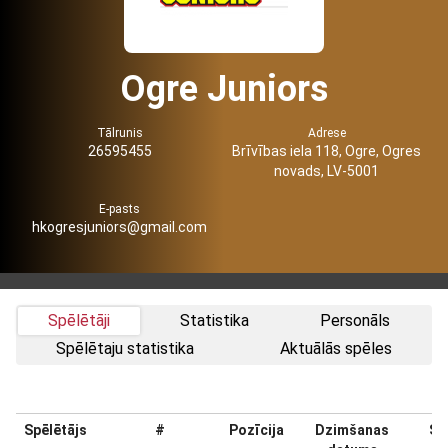
Ogre Juniors
Tālrunis
Adrese
26595455
Brīvības iela 118, Ogre, Ogres
novads, LV-5001
E-pasts
hkogresjuniors@gmail.com
Spēlētāji
Statistika
Personāls
Spēlētaju statistika
Aktuālās spēles
Spēlētājs
#
Pozīcija
Dzimšanas
Sv