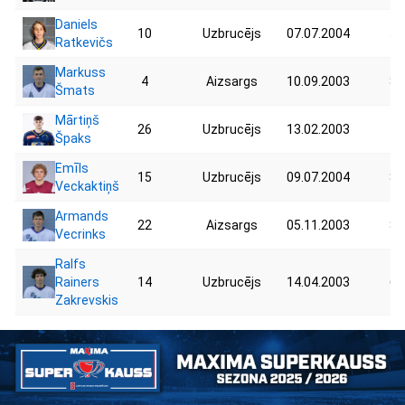
Daniels
10
Uzbrucējs
07.07.2004
50
Ratkevičs
Markuss
4
Aizsargs
10.09.2003
85
Šmats
Mārtiņš
26
Uzbrucējs
13.02.2003
73
Špaks
Emīls
15
Uzbrucējs
09.07.2004
89
Veckaktiņš
Armands
22
Aizsargs
05.11.2003
81
Vecrinks
Ralfs
Rainers
14
Uzbrucējs
14.04.2003
65
Zakrevskis