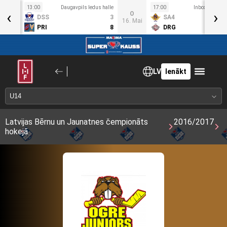
13:00
Daugavpils ledus halle
17:00
Inbox.LV ledus
‹
›
S
O
DSS
3
SA4
6. Mai
16. Mai
PRI
8
DRG
LV
Ienākt
Latvijas Bērnu un Jaunatnes čempionāts
2016/2017
hokejā