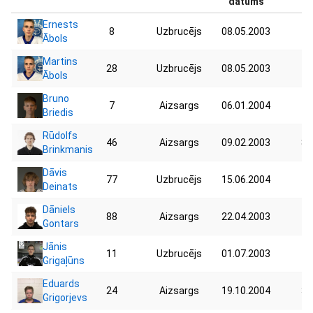
datums
Ernests
8
Uzbrucējs
08.05.2003
71
Ābols
Martins
28
Uzbrucējs
08.05.2003
72
Ābols
Bruno
7
Aizsargs
06.01.2004
70
Briedis
Rūdolfs
46
Aizsargs
09.02.2003
80
Brinkmanis
Dāvis
77
Uzbrucējs
15.06.2004
78
Deinats
Dāniels
88
Aizsargs
22.04.2003
79
Gontars
Jānis
11
Uzbrucējs
01.07.2003
77
Grigaļūns
Eduards
24
Aizsargs
19.10.2004
39
Grigorjevs