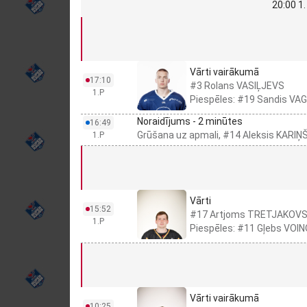
20:00 1.
Vārti vairākumā
17:10
#3 Rolans VASIĻJEVS
1.P
Piespēles: #19 Sandis VA
Noraidījums - 2 minūtes
16:49
Grūšana uz apmali, #14 Aleksis KARIŅ
1.P
Vārti
15:52
#17 Artjoms TRETJAKOV
1.P
Piespēles: #11 Gļebs VOI
Vārti vairākumā
10:25