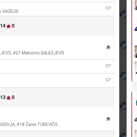
is VAGELIS
14
0
S
IĻJEVS, #21 Maksims GALILEJEVS
13
0
S
AVDIVJA, #18 Žanis TUREVIČS