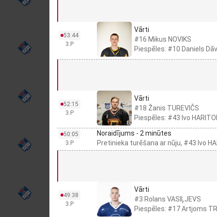
Vārti
53:44
#16 Mikus NOVIKS
3.P
Piespēles: #10 Daniels D
Vārti
52:15
#18 Žanis TUREVIČS
3.P
Piespēles: #43 Ivo HARI
Noraidījums - 2 minūtes
50:05
Pretinieka turēšana ar nūju, #43 Ivo
3.P
Vārti
49:38
#3 Rolans VASIĻJEVS
3.P
Piespēles: #17 Artjoms T