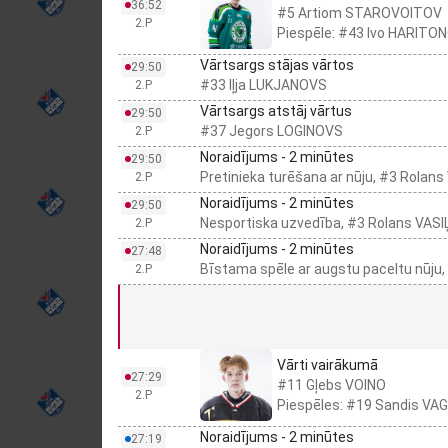
36:52
#5 Artiom STAROVOITOV
2.P
Piespēle: #43 Ivo HARITO
Vārtsargs stājas vārtos
29:50
#33 Iļja LUKJANOVS
2.P
Vārtsargs atstāj vārtus
29:50
#37 Jegors LOGINOVS
2.P
Noraidījums - 2 minūtes
29:50
Pretinieka turēšana ar nūju, #3 Rolan
2.P
Noraidījums - 2 minūtes
29:50
Nesportiska uzvedība, #3 Rolans VAS
2.P
Noraidījums - 2 minūtes
27:48
Bīstama spēle ar augstu paceltu nūju
2.P
Vārti vairākumā
27:29
#11 Gļebs VOINO
2.P
Piespēles: #19 Sandis VAG
Noraidījums - 2 minūtes
27:19