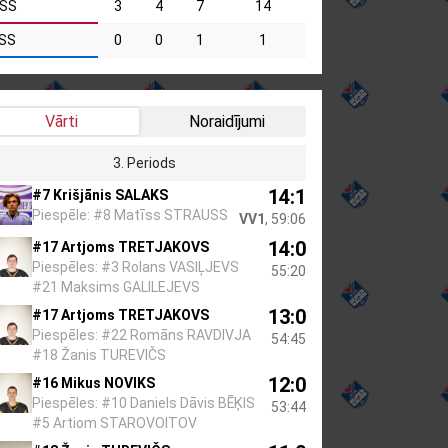
SS
3
4
7
14
SS
0
0
1
1
Vārti
Noraidījumi
3. Periods
14:1
#7 Krišjānis SALAKS
Piespēle: #8 Matīss STRAUSS
VV1
, 59:06
14:0
#17 Artjoms TRETJAKOVS
Piespēles: #3 Rolans VASIĻJEVS
55:20
#21 Maksims GALILEJEVS
13:0
#17 Artjoms TRETJAKOVS
Piespēles: #22 Romāns RAVDIVJA
54:45
#18 Žanis TUREVIČS
12:0
#16 Mikus NOVIKS
Piespēles: #10 Daniels Dāvis BĒĶIS
53:44
#5 Artiom STAROVOITOV