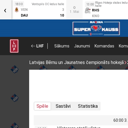
Rīgas Hokeja skolas ledu
 halle
18:30
Ventspils OC ledus halle
13:00
‹
halle
O
7
VEN
3
RHS
1. Mai
2
DAU
10
KNO
LHF
Sākums
Jaunumi
Komandas
Koma
Latvijas Bērnu un Jaunatnes čempionāts hokejā
Spēle
Sastāvi
Statistika
60:00 3.