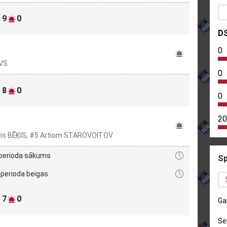
9
0
D
0
OVS
0
8
0
0
20
āvis BĒĶIS, #5 Artiom STAROVOITOV
 perioda sākums
Sp
 perioda beigas
7
0
Ga
Se