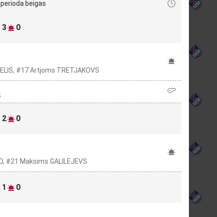
 perioda beigas
3
0
GELIS, #17 Artjoms TRETJAKOVS
Š
2
0
S
NO, #21 Maksims GALILEJEVS
1
0