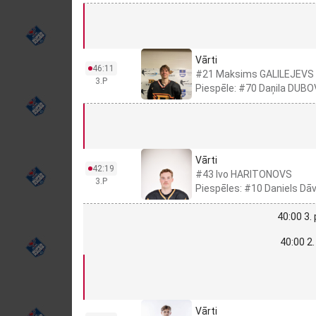
Vārti
46:11
#21 Maksims GALILEJEVS
3.P
Piespēle: #70 Daņila DUB
Vārti
42:19
#43 Ivo HARITONOVS
3.P
Piespēles: #10 Daniels D
40:00 3.
40:00 2.
Vārti