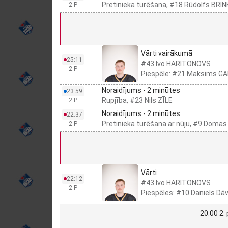
Pretinieka turēšana, #18 Rūdolfs BRI
2.P
Vārti vairākumā
25:11
#43 Ivo HARITONOVS
2.P
Piespēle: #21 Maksims G
Noraidījums - 2 minūtes
23:59
Rupjība, #23 Nils ZĪLE
2.P
Noraidījums - 2 minūtes
22:37
Pretinieka turēšana ar nūju, #9 Dom
2.P
Vārti
22:12
#43 Ivo HARITONOVS
2.P
Piespēles: #10 Daniels D
20:00 2.