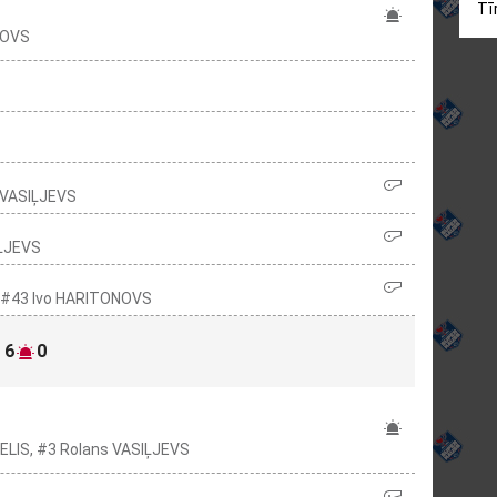
Tīr
NOVS
s VASIĻJEVS
IĻJEVS
, #43 Ivo HARITONOVS
6
0
ELIS, #3 Rolans VASIĻJEVS