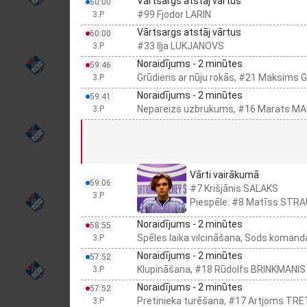
Vārtsargs atstāj vārtus
60:00
#99 Fjodor LARIN
3.P
Vārtsargs atstāj vārtus
60:00
#33 Iļja LUKJANOVS
3.P
Noraidījums - 2 minūtes
59:46
Grūdiens ar nūju rokās, #21 Maksims 
3.P
Noraidījums - 2 minūtes
59:41
Nepareizs uzbrukums, #16 Marats M
3.P
Vārti vairākumā
59:06
#7 Krišjānis SALAKS
3.P
Piespēle: #8 Matīss STR
Noraidījums - 2 minūtes
58:55
Spēles laika vilcināšana, Sods komand
3.P
Noraidījums - 2 minūtes
57:52
Klupināšana, #18 Rūdolfs BRINKMANIS
3.P
Noraidījums - 2 minūtes
57:52
Pretinieka turēšana, #17 Artjoms T
3.P