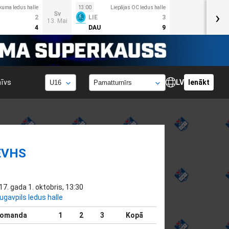
kuma ledus halle
13:00
Liepājas OC ledus halle
›
Sv
2
LIE
3
13. Mai
4
DAU
9
hīvs
LV
Ienākt
EVHS
17. gada 1. oktobris, 13:30
ugavpils ledus halle
omanda
1
2
3
Kopā