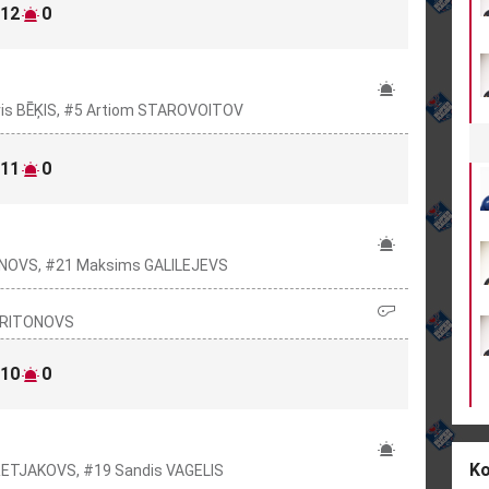
12
0
āvis BĒĶIS, #5 Artiom STAROVOITOV
11
0
TONOVS, #21 Maksims GALILEJEVS
 HARITONOVS
10
0
Ko
RETJAKOVS, #19 Sandis VAGELIS