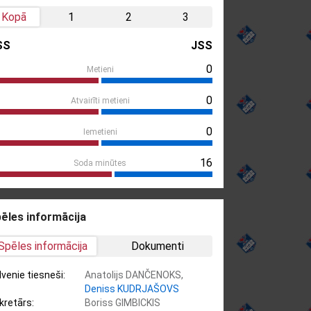
Kopā
1
2
3
SS
JSS
0
Metieni
0
Atvairīti metieni
0
Iemetieni
16
Soda minūtes
ēles informācija
Spēles informācija
Dokumenti
lvenie tiesneši:
Anatolijs DANČENOKS,
Deniss KUDRJAŠOVS
kretārs:
Boriss GIMBICKIS