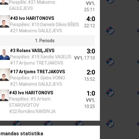
Piespēle: #21 Maksims
VV1
,
GALILEJEVS
25:11
4:0
#43 Ivo HARITONOVS
Piespēles: #10 Daniels Dāvis BĒĶIS
22:12
#21 Maksims GALILEJEVS
1. Periods
3:0
#3 Rolans VASIĻJEVS
Piespēles: #19 Sandis VAGELIS
VV1
, 17:10
#17 Artjoms TRETJAKOVS
2:0
#17 Artjoms TRETJAKOVS
Piespēles: #11 Gļebs VOINO
15:52
#21 Maksims GALILEJEVS
1:0
#43 Ivo HARITONOVS
Piespēles: #5 Artiom
VV1
,
STAROVOITOV
10:25
#22 Romāns RAVDIVJA
mandas statistika