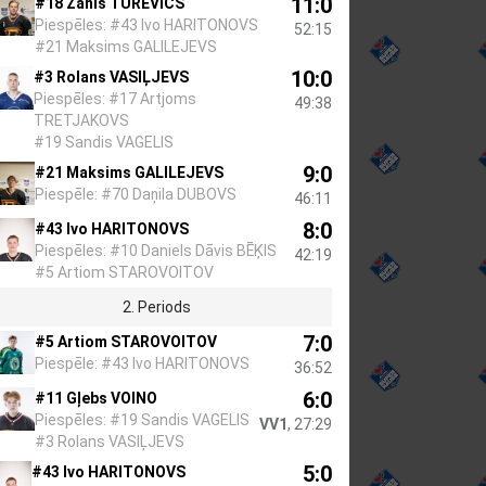
11:0
#18 Žanis TUREVIČS
Piespēles: #43 Ivo HARITONOVS
52:15
#21 Maksims GALILEJEVS
10:0
#3 Rolans VASIĻJEVS
Piespēles: #17 Artjoms
49:38
TRETJAKOVS
#19 Sandis VAGELIS
9:0
#21 Maksims GALILEJEVS
Piespēle: #70 Daņila DUBOVS
46:11
8:0
#43 Ivo HARITONOVS
Piespēles: #10 Daniels Dāvis BĒĶIS
42:19
#5 Artiom STAROVOITOV
2. Periods
7:0
#5 Artiom STAROVOITOV
Piespēle: #43 Ivo HARITONOVS
36:52
6:0
#11 Gļebs VOINO
Piespēles: #19 Sandis VAGELIS
VV1
, 27:29
#3 Rolans VASIĻJEVS
5:0
#43 Ivo HARITONOVS