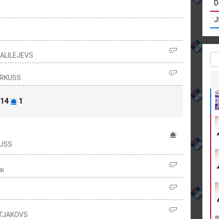
D
J
GALILEJEVS
ARKUSS
14
1
AUSS
ai
RETJAKOVS