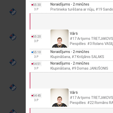
Noraidījums - 2 minūtes
55:30
Pretinieka turēšana ar nūju, #19 Sand
3.P
Vārti
55:20
#17 Artjoms TRETJAKOV
3.P
Piespēles: #3 Rolans VAS
Noraidījums - 2 minūtes
55:10
Klupināšana, #7 Krišjānis SALAKS
3.P
Noraidījums - 2 minūtes
54:51
Klupināšana, #9 Domas JANUŠONIS
3.P
Vārti
54:45
#17 Artjoms TRETJAKOV
3.P
Piespēles: #22 Romāns R