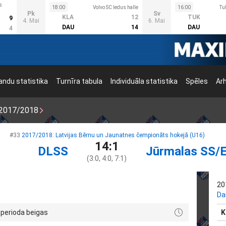
s
18:00
Volvo SC ledus halle
16:00
Tu
Pk
Sv
KLA
12
TUK
9
4. Mai
6. Mai
DAU
14
DAU
4
ndu statistika
Turnīra tabula
Individuāla statistika
Spēles
Ar
2017/2018
#33
2017/2018: Latvijas Bērnu un Jaunatnes čempionāts hokejā (U16)
14:1
DLSS
Jūrmalas SS/
(3:0, 4:0, 7:1)
20
Da
 perioda beigas
K