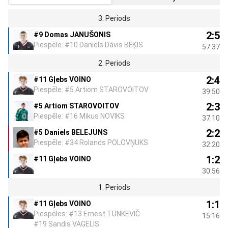
3. Periods
2:5
#9 Domas JANUŠONIS
Piespēle: #10 Daniels Dāvis BĒĶIS
57:37
2. Periods
2:4
#11 Gļebs VOINO
Piespēle: #5 Artiom STAROVOITOV
39:50
2:3
#5 Artiom STAROVOITOV
Piespēle: #16 Mikus NOVIKS
37:10
2:2
#5 Daniels BELEJUNS
Piespēle: #34 Rolands POLOVŅUKS
32:20
1:2
#11 Gļebs VOINO
30:56
1. Periods
1:1
#11 Gļebs VOINO
Piespēles: #13 Ernest TUNKEVIČ
15:16
#19 Sandis VAGELIS