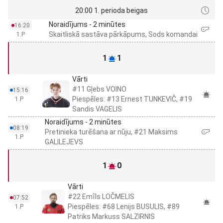
20:00 1. perioda beigas
Noraidījums - 2 minūtes
16:20
Skaitliskā sastāva pārkāpums, Sods komandai
1.P
1
1
Vārti
#11 Gļebs VOINO
15:16
Piespēles: #13 Ernest TUNKEVIČ, #19
1.P
Sandis VAGELIS
Noraidījums - 2 minūtes
08:19
Pretinieka turēšana ar nūju, #21 Maksims
1.P
GALILEJEVS
1
0
Vārti
#22 Emīls LOČMELIS
07:52
Piespēles: #68 Lenijs BUSULIS, #89
1.P
Patriks Markuss SALZIRNIS