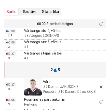
Spēle
Sastāvi
Statistika
60:00 3. perioda beigas
Vārtsargs atstāj vārtus
60:00
#37 Jegors LOGINOVS
3.P
Vārtsargs atstāj vārtus
60:00
#1
3.P
Vārtsargs stājas vārtos
57:37
#1
3.P
2
5
Vārti
57:37
#9 Domas JANUŠONIS
3.P
Piespēle: #10 Daniels Dāvis BĒĶIS
Pusminūtes pārtraukums
54:56
Pērkons
3.P