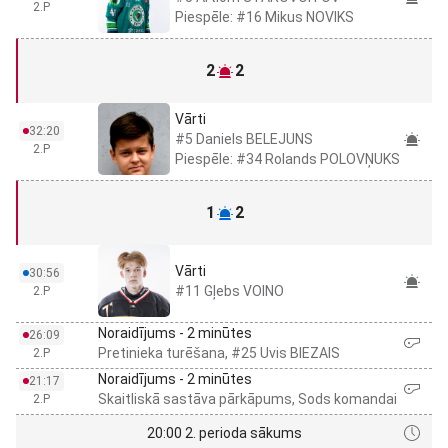
2.P
Piespēle: #16 Mikus NOVIKS
2
2
Vārti
32:20
#5 Daniels BELEJUNS
2.P
Piespēle: #34 Rolands POLOVŅUKS
1
2
Vārti
30:56
#11 Gļebs VOINO
2.P
Noraidījums - 2 minūtes
26:09
Pretinieka turēšana, #25 Uvis BIEZAIS
2.P
Noraidījums - 2 minūtes
21:17
Skaitliskā sastāva pārkāpums, Sods komandai
2.P
20:00 2. perioda sākums