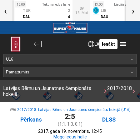
16:00
Tukuma ledus halle
13:00
Liepājas OC ledus
‹
›
Sv
Sv
TUK
2
LIE
6. Mai
13. Mai
DAU
4
DAU
LV
Ienākt
Latvijas Bērnu un Jaunatnes čempionāts
2017/2018
hokejā
#96
2017/2018: Latvijas Bērnu un Jaunatnes čempionāts hokejā (U16)
2:5
Pērkons
DLSS
(1:1, 1:3, 0:1)
2017. gada 19. novembris, 12:45
Mogo ledus halle