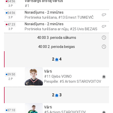
Vārtsargs atstāj vārtus
54:56
#1
3.P
Noraidījums - 2 minūtes
54:56
Pretinieka turēšana, #13 Ernest TUNKEVIČ
3.P
Noraidījums - 2 minūtes
47:23
Pretinieka turēšana ar nūju, #25 Uvis BIEZAIS
3.P
40:00 3. perioda sākums
40:00 2. perioda beigas
2
4
Vārti
39:50
#11 Gļebs VOINO
2.P
Piespēle: #5 Artiom STAROVOITOV
2
3
Vārti
37:10
#5 Artiom STAROVOITOV