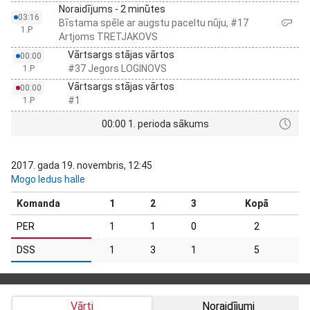
Noraidījums - 2 minūtes
03:16
Bīstama spēle ar augstu paceltu nūju, #17
1.P
Artjoms TRETJAKOVS
Vārtsargs stājas vārtos
00:00
#37 Jegors LOGINOVS
1.P
Vārtsargs stājas vārtos
00:00
#1
1.P
00:00 1. perioda sākums
2017. gada 19. novembris, 12:45
Mogo ledus halle
Komanda
1
2
3
Kopā
PER
1
1
0
2
DSS
1
3
1
5
Vārti
Noraidījumi