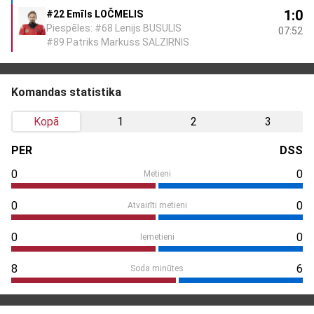
1:0
#22 Emīls LOČMELIS
Piespēles: #68 Lenijs BUSULIS
07:52
#89 Patriks Markuss SALZIRNIS
Komandas statistika
Kopā
1
2
3
PER
DSS
0
0
Metieni
0
0
Atvairīti metieni
0
0
Iemetieni
8
6
Soda minūtes