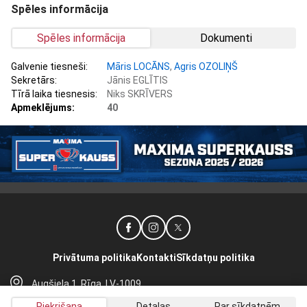
Spēles informācija
Spēles informācija
Dokumenti
Galvenie tiesneši:
Māris LOCĀNS
,
Agris OZOLIŅŠ
Sekretārs:
Jānis EGLĪTIS
Tīrā laika tiesnesis:
Niks SKRĪVERS
Apmeklējums:
40
Privātuma politika
Kontakti
Sīkdatņu politika
Augšiela 1, Rīga, LV-1009
lhf@lhf.lv
Piekrišana
Detaļas
Par sīkdatnēm