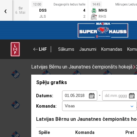
s halle
12:00
Daugavpils ledus halle
14:45
Mārupes Ledus 
‹
Sv
3
DSS
4
MHS
6. Mai
2
JLS
2
RHS
LHF
Sākums
Jaunumi
Komandas
Koma
Latvijas Bērnu un Jaunatnes čempionāts hokejā
Spēļu grafiks
-
Datums:
Komanda:
Latvijas Bērnu un Jaunatnes čempionāts ho
Spēle
Komanda
Pret