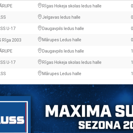
ĀRUPE
Rīgas Hokeja skolas ledus halle
0
LSS
Jelgavas ledus halle
0
LSS U-17
Daugavpils ledus halle
0
Mārupes Ledus halle
0
S Rīga 2003
ĀRUPE
Daugavpils ledus halle
1
LSS U-17
Rīgas Hokeja skolas ledus halle
1
LSS
Mārupes Ledus halle
1