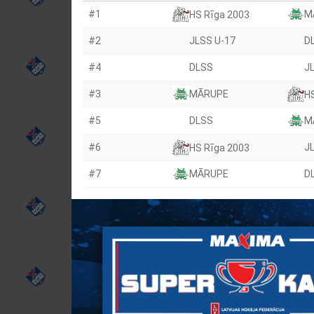
#1
M
HS Rīga 2003
#2
JLSS U-17
D
#4
DLSS
J
#3
MĀRUPE
H
#5
DLSS
M
#6
J
HS Rīga 2003
#7
MĀRUPE
D