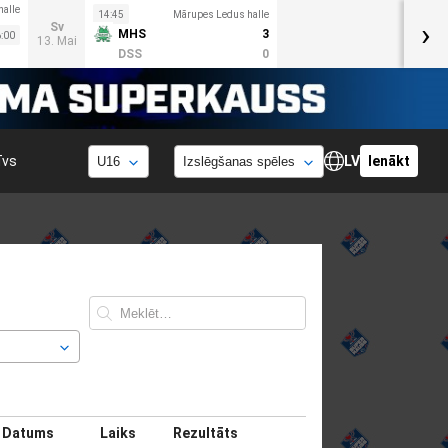
halle
14:45
Mārupes Ledus halle
›
Sv
MHS
3
:00
13. Mai
DSS
0
īvs
LV
Ienākt
Datums
Laiks
Rezultāts