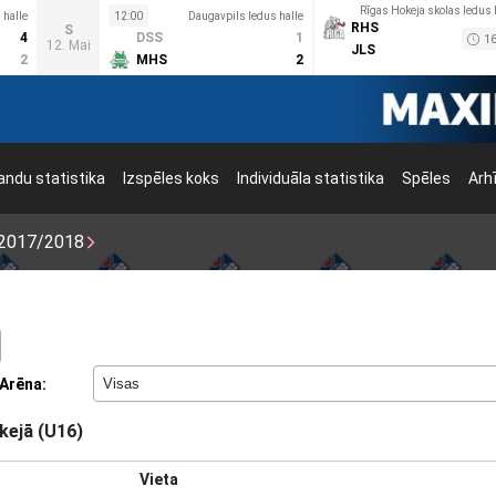
Rīgas Hokeja skolas ledus 
halle
12:00
Daugavpils ledus halle
RHS
S
4
DSS
1
16
12. Mai
JLS
2
MHS
2
ndu statistika
Izspēles koks
Individuāla statistika
Spēles
Arh
2017/2018
Arēna:
kejā (U16)
Vieta