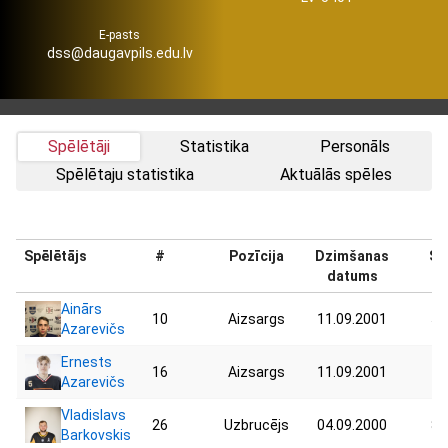
E-pasts
dss@daugavpils.edu.lv
Spēlētāji
Statistika
Personāls
Spēlētaju statistika
Aktuālās spēles
Spēlētājs
#
Pozīcija
Dzimšanas
Sv
datums
Ainārs
10
Aizsargs
11.09.2001
52
Azarevičs
Ernests
16
Aizsargs
11.09.2001
78
Azarevičs
Vladislavs
26
Uzbrucējs
04.09.2000
80
Barkovskis