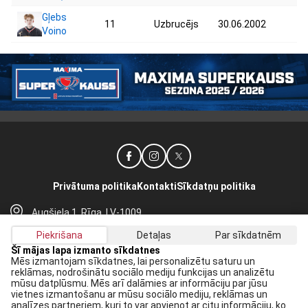
Gļebs
11
Uzbrucējs
30.06.2002
77
Voino
Privātuma politika
Kontakti
Sīkdatņu politika
Augšiela 1, Rīga, LV-1009
lhf@lhf.lv
Piekrišana
Detaļas
Par sīkdatnēm
+371 67565614
Šī mājas lapa izmanto sīkdatnes
Mēs izmantojam sīkdatnes, lai personalizētu saturu un
reklāmas, nodrošinātu sociālo mediju funkcijas un analizētu
Saņem jaunākās ziņas savā E-pastā:
mūsu datplūsmu. Mēs arī dalāmies ar informāciju par jūsu
vietnes izmantošanu ar mūsu sociālo mediju, reklāmas un
Pieteikties
analīzes partneriem, kuri to var apvienot ar citu informāciju, ko