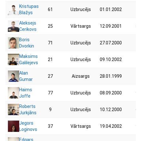
Kristupas
61
Uzbrucējs
01.01.2002
71
Blažys
Aleksejs
25
Vārtsargs
12.09.2001
80
Cerikovs
Boris
71
Uzbrucējs
27.07.2000
72
Dvorkin
Maksims
21
Uzbrucējs
09.10.2002
78
Galilejevs
Alan
27
Aizsargs
28.01.1999
71
Gumar
Haims
77
Uzbrucējs
08.09.2000
94
Joffe
Roberts
9
Uzbrucējs
10.12.2000
66
Jurkjāns
Jegors
37
Vārtsargs
19.04.2002
90
Loginovs
Edgars