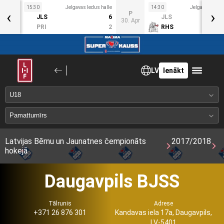
15:30
Jelgavas ledus halle
14:30
Jelgavas ledus
‹
›
Sv
P
JLS
6
JLS
9. Apr
30. Apr
PRI
2
RHS
LV
Ienākt
Latvijas Bērnu un Jaunatnes čempionāts
2017/2018
hokejā
Daugavpils BJSS
Tālrunis
Adrese
+371 26 876 301
Kandavas iela 17a, Daugavpils,
LV-5401