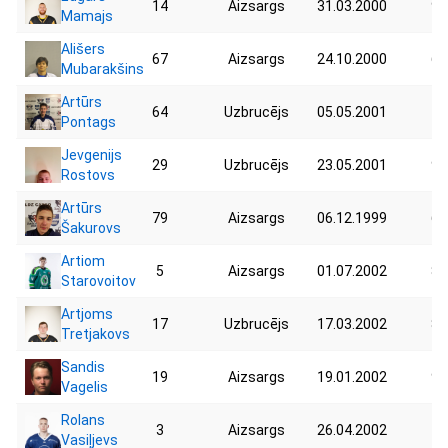
14
Aizsargs
31.03.2000
91
Mamajs
Ališers
67
Aizsargs
24.10.2000
69
Mubarakšins
Artūrs
64
Uzbrucējs
05.05.2001
72
Pontags
Jevgenijs
29
Uzbrucējs
23.05.2001
95
Rostovs
Artūrs
79
Aizsargs
06.12.1999
65
Šakurovs
Artiom
5
Aizsargs
01.07.2002
82
Starovoitov
Artjoms
17
Uzbrucējs
17.03.2002
85
Tretjakovs
Sandis
19
Aizsargs
19.01.2002
96
Vagelis
Rolans
3
Aizsargs
26.04.2002
79
Vasiļjevs