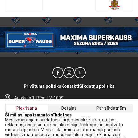
Privātuma politika
Kontakti
Sīkdatņu politika
Augšiela 1, Rīga, LV-1009
lhf@lhf.lv
Piekrišana
Detaļas
Par sīkdatnēm
+371 67565614
Šī mājas lapa izmanto sīkdatnes
Mēs izmantojam sīkdatnes, lai personalizētu saturu un
reklāmas, nodrošinātu sociālo mediju funkcijas un analizētu
Saņem jaunākās ziņas savā E-pastā:
mūsu datplūsmu. Mēs arī dalāmies ar informāciju par jūsu
vietnes izmantošanu ar mūsu sociālo mediju, reklāmas un
Pieteikties