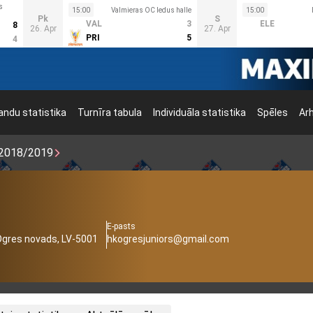
s
15:00
Valmieras OC ledus halle
15:00
Pk
S
VAL
3
ELE
8
26. Apr
27. Apr
PRI
5
4
ndu statistika
Turnīra tabula
Individuāla statistika
Spēles
Ar
2018/2019
E-pasts
 Ogres novads, LV-5001
hkogresjuniors@gmail.com