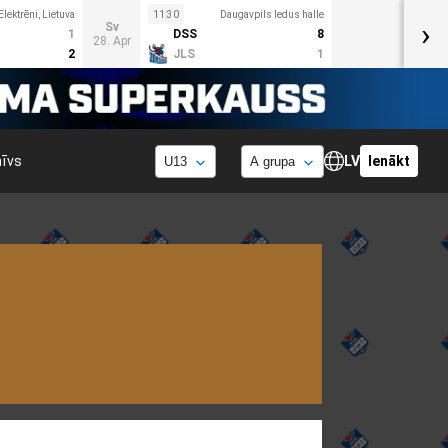
Elektrēni, Lietuva
11:30
Daugavpils ledus halle
›
Sv
1
DSS
8
28. Apr
2
JLS
1
hīvs
LV
Ienākt