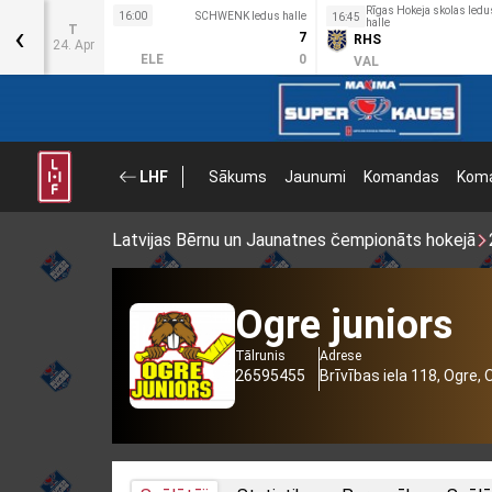
Rīgas Hokeja skolas ledu
s halle
16:00
SCHWENK ledus halle
16:45
‹
halle
T
9
7
RHS
24. Apr
4
ELE
0
VAL
LHF
Sākums
Jaunumi
Komandas
Koma
Latvijas Bērnu un Jaunatnes čempionāts hokejā
Ogre juniors
Tālrunis
Adrese
26595455
Brīvības iela 118, Ogre,