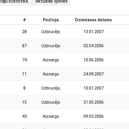
taju statistika
Aktuālās spēles
#
Pozīcija
Dzimšanas datums
28
Uzbrucējs
13.01.2007
87
Uzbrucējs
02.04.2006
74
Aizsargs
10.06.2006
11
Aizsargs
24.09.2007
8
Uzbrucējs
10.01.2007
15
Uzbrucējs
21.05.2006
43
Aizsargs
09.03.2006