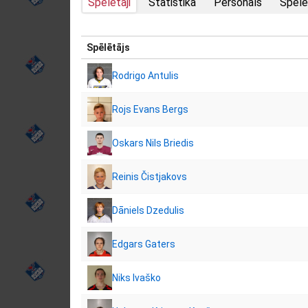
Spēlētāji
Statistika
Personāls
Spēlē
Spēlētājs
Rodrigo Antulis
Rojs Evans Bergs
Oskars Nils Briedis
Reinis Čistjakovs
Dāniels Dzedulis
Edgars Gaters
Niks Ivaško