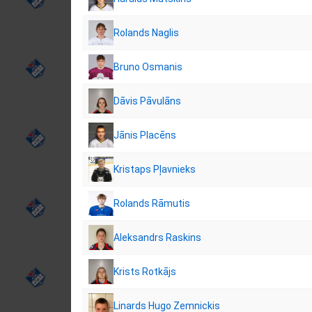
Rolands Naglis
Bruno Osmanis
Dāvis Pāvulāns
Jānis Placēns
Kristaps Pļavnieks
Rolands Rāmutis
Aleksandrs Raskins
Krists Rotkājs
Linards Hugo Zemnickis