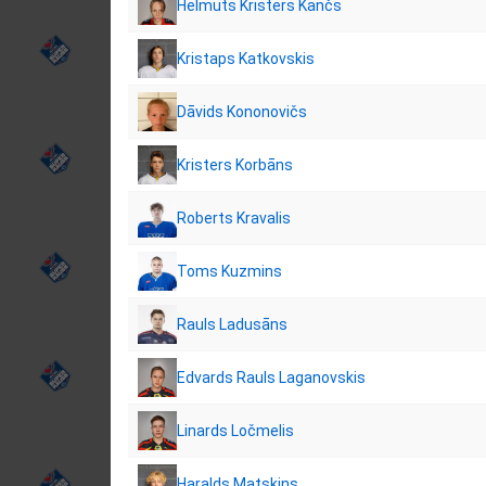
Helmuts Kristers Kančs
Kristaps Katkovskis
Dāvids Kononovičs
Kristers Korbāns
Roberts Kravalis
Toms Kuzmins
Rauls Ladusāns
Edvards Rauls Laganovskis
Linards Ločmelis
Haralds Matskins