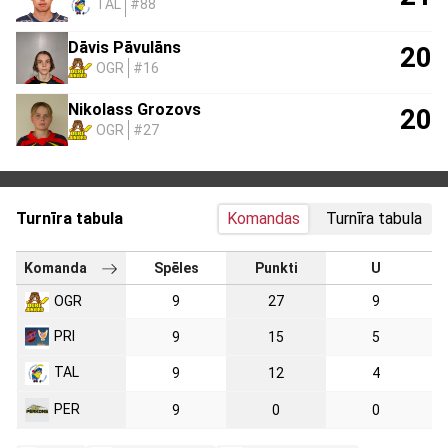
TAL
#88
Dāvis Pāvulāns
20
OGR
#16
Nikolass Grozovs
20
OGR
#27
Turnīra tabula
Komandas
Turnīra tabula
Komanda
Spēles
Punkti
U
OGR
9
27
9
PRI
9
15
5
TAL
9
12
4
PER
9
0
0