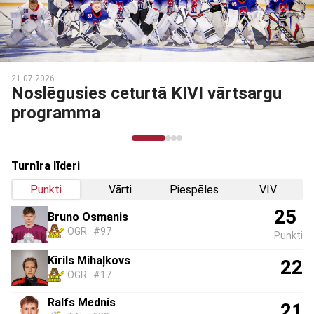
03.03.2026
Noslēdzies Talantu Izcilības
programmas otrais posms
Turnīra līderi
Punkti
Vārti
Piespēles
VIV
25
Bruno Osmanis
OGR
#97
Punkti
Kirils Mihaļkovs
22
OGR
#17
Ralfs Mednis
21