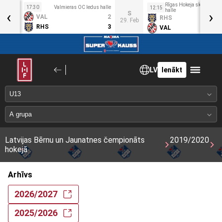
Rīgas Hokeja skolas ledu
17:30
Valmieras OC ledus halle
12:15
‹
halle
›
O
S
VAL
2
RHS
5. Feb
29. Feb
RHS
3
VAL
LV
Ienākt
Latvijas Bērnu un Jaunatnes čempionāts
2019/2020
hokejā
Arhīvs
2026/2027
2025/2026