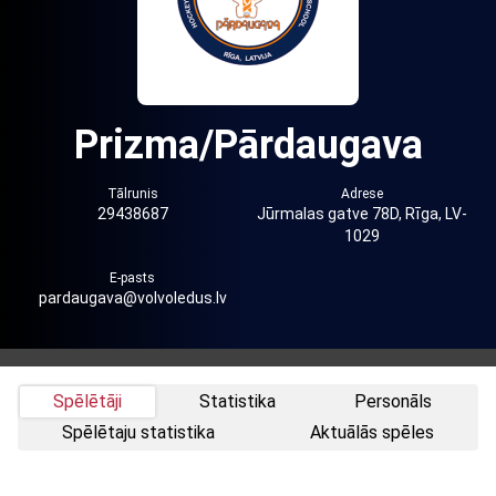
Prizma/Pārdaugava
Tālrunis
Adrese
29438687
Jūrmalas gatve 78D, Rīga, LV-
1029
E-pasts
pardaugava@volvoledus.lv
Spēlētāji
Statistika
Personāls
Spēlētaju statistika
Aktuālās spēles