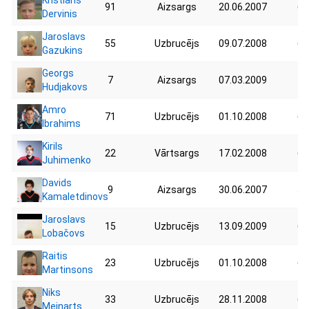
91
Aizsargs
20.06.2007
61
Dervinis
Jaroslavs
55
Uzbrucējs
09.07.2008
68
Gazukins
Georgs
7
Aizsargs
07.03.2009
70
Hudjakovs
Amro
71
Uzbrucējs
01.10.2008
67
Ibrahims
Kirils
22
Vārtsargs
17.02.2008
66
Juhimenko
Davids
9
Aizsargs
30.06.2007
55
Kamaletdinovs
Jaroslavs
15
Uzbrucējs
13.09.2009
64
Lobačovs
Raitis
23
Uzbrucējs
01.10.2008
69
Martinsons
Niks
33
Uzbrucējs
28.11.2008
60
Meinarts