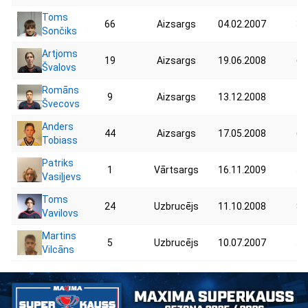
Toms
66
Aizsargs
04.02.2007
37
Sončiks
Artjoms
19
Aizsargs
19.06.2008
61
Švalovs
Romāns
9
Aizsargs
13.12.2008
78
Švecovs
Anders
44
Aizsargs
17.05.2008
62
Tobiass
Patriks
1
Vārtsargs
16.11.2009
53
Vasiļjevs
Toms
24
Uzbrucējs
11.10.2008
84
Vavilovs
Martins
5
Uzbrucējs
10.07.2007
52
Vilcāns