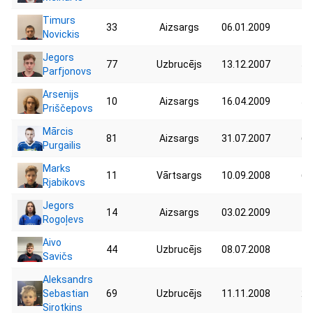
Timurs
33
Aizsargs
06.01.2009
75
Novickis
Jegors
77
Uzbrucējs
13.12.2007
57
Parfjonovs
Arsenijs
10
Aizsargs
16.04.2009
59
Priščepovs
Mārcis
81
Aizsargs
31.07.2007
60
Purgailis
Marks
11
Vārtsargs
10.09.2008
65
Rjabikovs
Jegors
14
Aizsargs
03.02.2009
75
Rogoļevs
Aivo
44
Uzbrucējs
08.07.2008
70
Savičs
Aleksandrs
Sebastian
69
Uzbrucējs
11.11.2008
28
Sirotkins