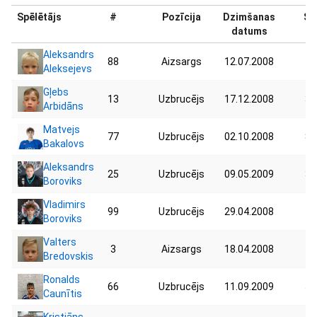
Spēlētājs
#
Pozīcija
Dzimšanas
Sv
datums
Aleksandrs
88
Aizsargs
12.07.2008
49
Aleksejevs
Gļebs
13
Uzbrucējs
17.12.2008
35
Arbidāns
Matvejs
77
Uzbrucējs
02.10.2008
88
Bakalovs
Aleksandrs
25
Uzbrucējs
09.05.2009
33
Boroviks
Vladimirs
99
Uzbrucējs
29.04.2008
47
Boroviks
Valters
3
Aizsargs
18.04.2008
45
Bredovskis
Ronalds
66
Uzbrucējs
11.09.2009
50
Caunītis
Kristiāns