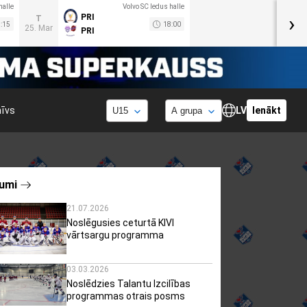
halle
Volvo SC ledus halle
›
PRI
T
:15
18:00
25. Mar
PRI
hīvs
LV
Ienākt
umi
21.07.2026
Noslēgusies ceturtā KIVI
vārtsargu programma
03.03.2026
Noslēdzies Talantu Izcilības
programmas otrais posms