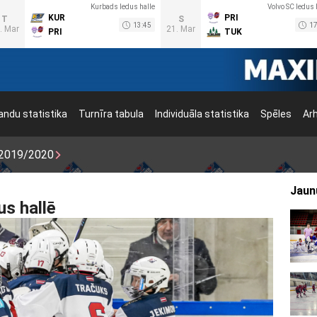
Kurbads ledus halle
Volvo SC ledus 
KUR
PRI
T
S
13:45
17
. Mar
21. Mar
PRI
TUK
ndu statistika
Turnīra tabula
Individuāla statistika
Spēles
Ar
2019/2020
Jaun
s hallē