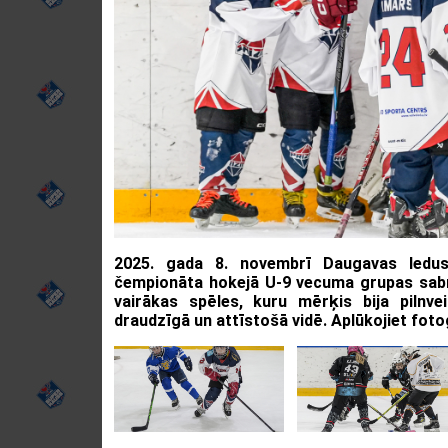
2025. gada 8. novembrī Daugavas ledus 
čempionāta hokejā U-9 vecuma grupas sabra
vairākas spēles, kuru mērķis bija pilnv
draudzīgā un attīstošā vidē. Aplūkojiet fot