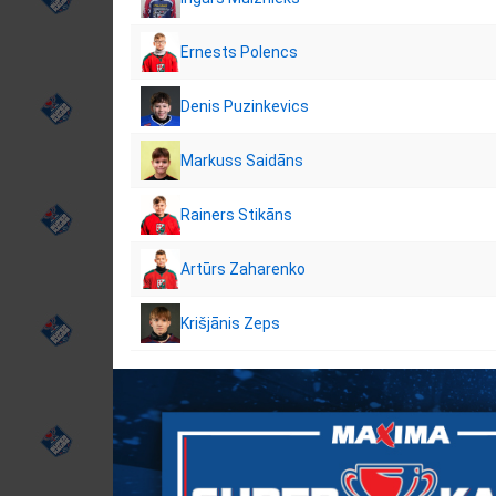
Ernests Polencs
Denis Puzinkevics
Markuss Saidāns
Rainers Stikāns
Artūrs Zaharenko
Krišjānis Zeps