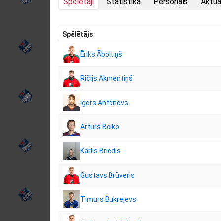
Spēlētāji
Statistika
Personāls
Aktuā
Spēlētājs
Ēriks Āboltiņš
Ričijs Akmentiņš
Igors Antonovs
Arturs Boiko
Kārlis Briedis
Gustavs Brūveris
Timurs Bukrejevs