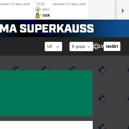
lmieras OC ledus halle
17:15
Valmieras OC ledus halle
›
BRO
OGR
LV
Ienākt