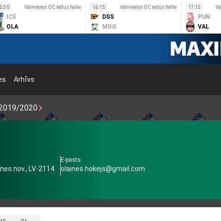
5:30
Valmieras OC ledus halle
16:15
Valmieras OC ledus halle
17:15
Va
ICE
DSS
PUN
OLA
MOG
VAL
es
Arhīvs
2019/2020
E-pasts
aines nov., LV-2114
olaines.hokejs@gmail.com