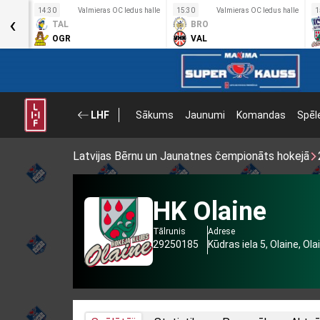
s halle
14:30
Valmieras OC ledus halle
15:30
Valmieras OC ledus halle
1
‹
TAL
BRO
OGR
VAL
LHF
Sākums
Jaunumi
Komandas
Spēl
Latvijas Bērnu un Jaunatnes čempionāts hokejā
HK Olaine
Tālrunis
Adrese
29250185
Kūdras iela 5, Olaine, Ol