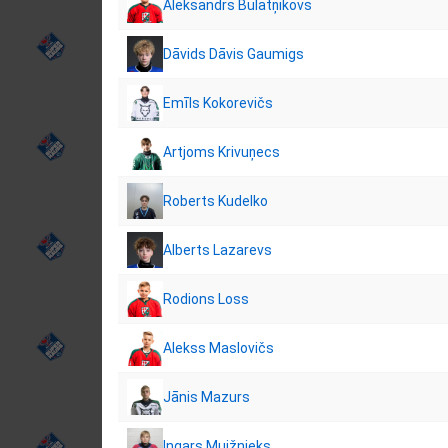
Aleksandrs Bulatņikovs
Dāvids Dāvis Gaumigs
Emīls Kokorevičs
Artjoms Krivuņecs
Roberts Kudelko
Alberts Lazarevs
Rodions Loss
Alekss Maslovičs
Jānis Mazurs
Ingars Muižnieks