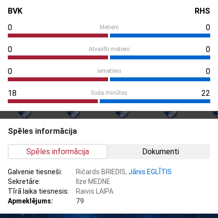
BVK
RHS
0
0
Metieni
0
0
Atvairīti metieni
0
0
Iemetieni
18
22
Soda minūtes
Spēles informācija
Spēles informācija
Dokumenti
Galvenie tiesneši:
Ričards BRIEDIS,
Jānis EGLĪTIS
Sekretāre:
Ilze MEDNE
Tīrā laika tiesnesis:
Raivis LAIPA
Apmeklējums:
79