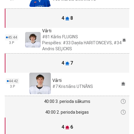
4
8
Vārti
#81 Kārlis FLUGINS
45:44
Piespēles: #33 Daņila HARITONCEVS, #34
3.P
Andris SEĻICKIS
4
7
Vārti
44:42
#7 Kristiāns UTNĀNS
3.P
40:00 3. perioda sākums
40:00 2. perioda beigas
4
6