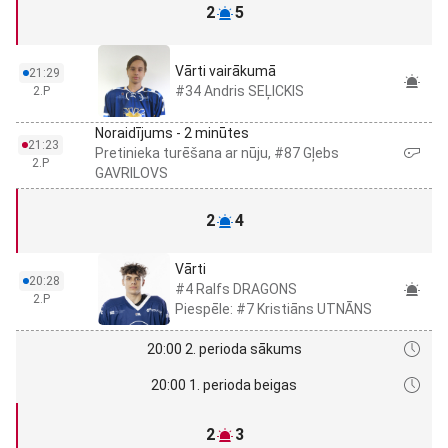
2
5
Vārti vairākumā
21:29
#34 Andris SEĻICKIS
2.P
Noraidījums - 2 minūtes
21:23
Pretinieka turēšana ar nūju, #87 Gļebs
2.P
GAVRILOVS
2
4
Vārti
20:28
#4 Ralfs DRAGONS
2.P
Piespēle: #7 Kristiāns UTNĀNS
20:00 2. perioda sākums
20:00 1. perioda beigas
2
3