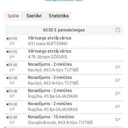
Spēle
Sastāvi
Statistika
60:00 3. perioda beigas
Vārtsargs atstāj vārtus
60:00
#31 Ivans KUFTERINS
3.P
Vārtsargs atstāj vārtus
60:00
#78 Jāzeps DŽIGURS
3.P
Noraidījums - 2 minūtes
59:48
Kautiņš, #63 Artūrs TUTIŅŠ
3.P
Noraidījums - 2 minūtes
59:48
Kautiņš, #63 Artūrs TUTIŅŠ
3.P
Noraidījums - 2 minūtes
59:48
Rupjība, #5 Ilja GAJAUSKAS
3.P
Noraidījums - 2 minūtes
59:48
Rupjība, #5 Ilja GAJAUSKAS
3.P
Noraidījums - 10 minūtes
59:48
Disciplinārsods, #63 Artūrs TUTIŅŠ
3.P