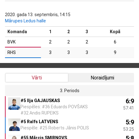
2020. gada 13. septembris, 14:15
Mārupes Ledus halle
Komanda
1
2
3
Kopā
BVK
2
2
2
6
RHS
3
3
3
9
Vārti
Noraidījumi
3. Periods
6:9
#5 Ilja GAJAUSKAS
Piespēles: #36 Eduards POVŠAKS
57:41
#32 Andis RUPEIKS
5:9
#5 Ralfs LATVENS
Piespēle: #25 Roberts Jānis POLIS
53:25
5:8
#55 Mārcis SMIRNOVS