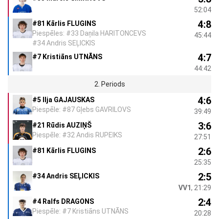
52:04
4:8
#81 Kārlis FLUGINS
Piespēles: #33 Daņila HARITONCEVS
45:44
#34 Andris SEĻICKIS
4:7
#7 Kristiāns UTNĀNS
44:42
2. Periods
4:6
#5 Ilja GAJAUSKAS
Piespēle: #87 Gļebs GAVRILOVS
39:49
3:6
#21 Rūdis AUZIŅŠ
Piespēle: #32 Andis RUPEIKS
27:51
2:6
#81 Kārlis FLUGINS
25:35
2:5
#34 Andris SEĻICKIS
VV1
, 21:29
2:4
#4 Ralfs DRAGONS
Piespēle: #7 Kristiāns UTNĀNS
20:28