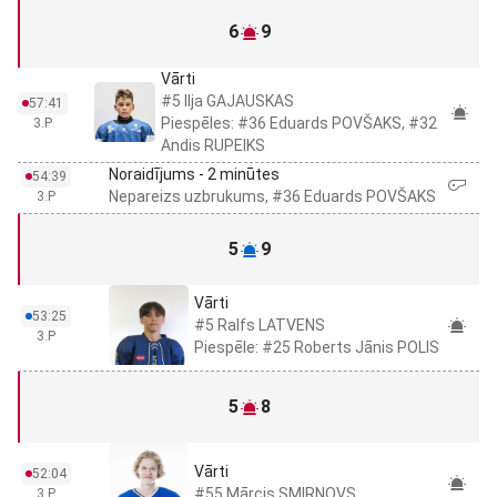
6
9
Vārti
#5 Ilja GAJAUSKAS
57:41
Piespēles: #36 Eduards POVŠAKS, #32
3.P
Andis RUPEIKS
Noraidījums - 2 minūtes
54:39
Nepareizs uzbrukums, #36 Eduards POVŠAKS
3.P
5
9
Vārti
53:25
#5 Ralfs LATVENS
3.P
Piespēle: #25 Roberts Jānis POLIS
5
8
Vārti
52:04
#55 Mārcis SMIRNOVS
3.P