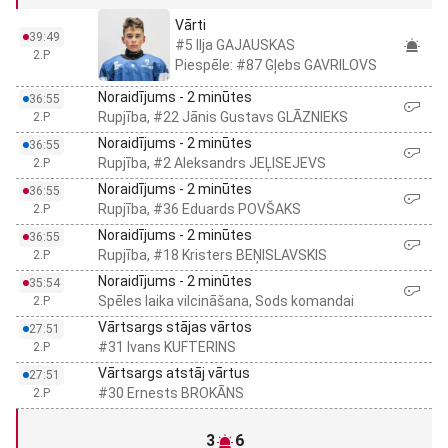
Vārti
39:49
#5 Ilja GAJAUSKAS
2.P
Piespēle: #87 Gļebs GAVRILOVS
Noraidījums - 2 minūtes
36:55
Rupjība, #22 Jānis Gustavs GLĀZNIEKS
2.P
Noraidījums - 2 minūtes
36:55
Rupjība, #2 Aleksandrs JEĻISEJEVS
2.P
Noraidījums - 2 minūtes
36:55
Rupjība, #36 Eduards POVŠAKS
2.P
Noraidījums - 2 minūtes
36:55
Rupjība, #18 Kristers BEŅISLAVSKIS
2.P
Noraidījums - 2 minūtes
35:54
Spēles laika vilcināšana, Sods komandai
2.P
Vārtsargs stājas vārtos
27:51
#31 Ivans KUFTERINS
2.P
Vārtsargs atstāj vārtus
27:51
#30 Ernests BROKĀNS
2.P
3
6