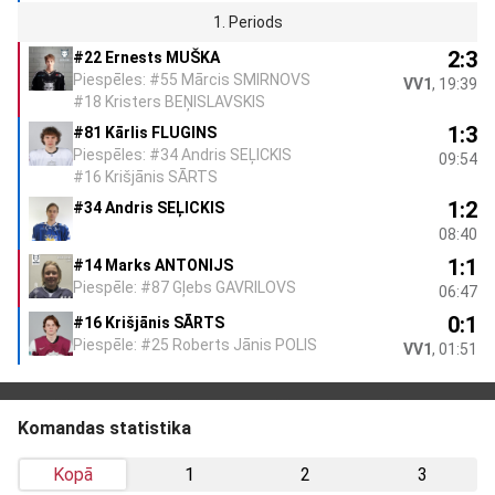
1. Periods
2:3
#22 Ernests MUŠKA
Piespēles: #55 Mārcis SMIRNOVS
VV1
, 19:39
#18 Kristers BEŅISLAVSKIS
1:3
#81 Kārlis FLUGINS
Piespēles: #34 Andris SEĻICKIS
09:54
#16 Krišjānis SĀRTS
1:2
#34 Andris SEĻICKIS
08:40
1:1
#14 Marks ANTONIJS
Piespēle: #87 Gļebs GAVRILOVS
06:47
0:1
#16 Krišjānis SĀRTS
Piespēle: #25 Roberts Jānis POLIS
VV1
, 01:51
Komandas statistika
Kopā
1
2
3