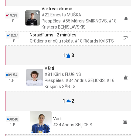
Vārti vairākumā
#22 Ernests MUŠKA
19:39
Piespēles: #55 Mārcis SMIRNOVS, #18
1.P
Kristers BEŅISLAVSKIS
Noraidījums - 2 minūtes
18:37
Grūdiens ar nūju rokās, #18 Ričards KVISTS
1.P
1
3
Vārti
#81 Kārlis FLUGINS
09:54
Piespēles: #34 Andris SEĻICKIS, #16
1.P
Krišjānis SĀRTS
1
2
Vārti
08:40
#34 Andris SEĻICKIS
1.P