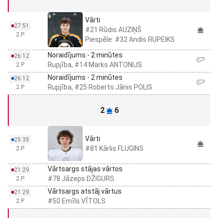
Vārti
27:51
#21 Rūdis AUZIŅŠ
2.P
Piespēle: #32 Andis RUPEIKS
Noraidījums - 2 minūtes
26:12
Rupjība, #14 Marks ANTONIJS
2.P
Noraidījums - 2 minūtes
26:12
Rupjība, #25 Roberts Jānis POLIS
2.P
2
6
Vārti
25:35
#81 Kārlis FLUGINS
2.P
Vārtsargs stājas vārtos
21:29
#78 Jāzeps DŽIGURS
2.P
Vārtsargs atstāj vārtus
21:29
#50 Emīls VĪTOLS
2.P