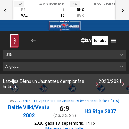
11:45
Volvo SC ledus halle
13:45
Inbox.LV ledus halle
1
‹
›
Sv
PRI
1
BHC
3
1. Okt
VAL
12
BVK
2
LV
Ienākt
Latvijas Bērnu un Jaunatnes čempionāts
2020/2021
hokejā
#6
2020/2021: Latvijas Bērnu un Jaunatnes čempionāts hokejā (U15)
Baltie Vilki/Venta
6:9
HS Rīga 2007
2002
(2:3, 2:3, 2:3)
2020. gada 13. septembris, 14:15
Mārupes Ledus halle