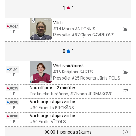
1
1
Vārti
06:47
#14 Marks ANTONIJS
1.P
Piespēle: #87 Gļebs GAVRILOVS
0
1
Vārti vairākumā
01:51
#16 Krišjānis SĀRTS
1.P
Piespēle: #25 Roberts Jānis POLIS
Noraidījums - 2 minūtes
00:39
Pretinieka turēšana, #7 Ivans JERMAKOVS
1.P
Vārtsargs stājas vārtos
00:00
#30 Ernests BROKĀNS
1.P
Vārtsargs stājas vārtos
00:00
#50 Emīls VĪTOLS
1.P
00:00 1. perioda sākums