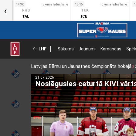
s halle
14:30
Tukuma ledus halle
15:15
Tukuma ledus halle
1
‹
RHS
TUK
TAL
ICE
LHF
Sākums
Jaunumi
Komandas
Spēl
Latvijas Bērnu un Jaunatnes čempionāts hokejā
21.07.2026
Noslēgusies ceturtā KIVI vār