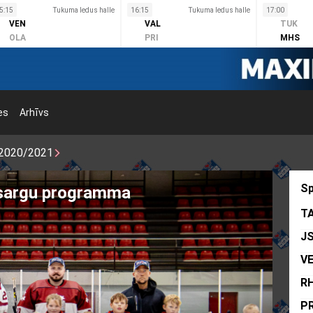
5:15
Tukuma ledus halle
16:15
Tukuma ledus halle
17:00
VEN
VAL
TUK
OLA
PRI
MHS
es
Arhīvs
2020/2021
Sp
tsargu programma
T
J
V
R
PR