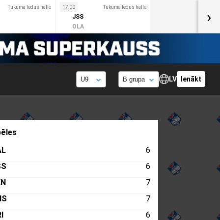
Tukuma ledus halle
17:00
Tukuma ledus halle
›
JSS
OLA
LV
Ienākt
ēles
AL
6
SS
6
EN
7
HS
7
I
6