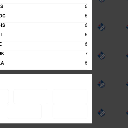
LS
6
OG
6
HS
6
AL
6
E
6
UK
7
LA
6
HS
7
SS
6
GR
6