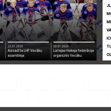
J
M
M
V
IC
T
23.01.2026
20.01.2026
Aizvadīta LHF Vecāku
Latvijas Hokeja federācija
O
asambleja
organizēs Vecāku
asambleju
R
D
O