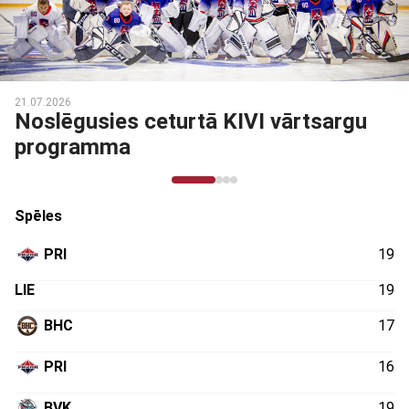
21.07.2026
Noslēgusies ceturtā KIVI vārtsargu
programma
Spēles
PRI
19
LIE
19
BHC
17
PRI
16
BVK
19