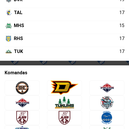
TAL
17
MHS
15
RHS
17
TUK
17
VEN
17
Komandas
LLS
19
JSS
18
JLS
18
MOG
21
JLS
17