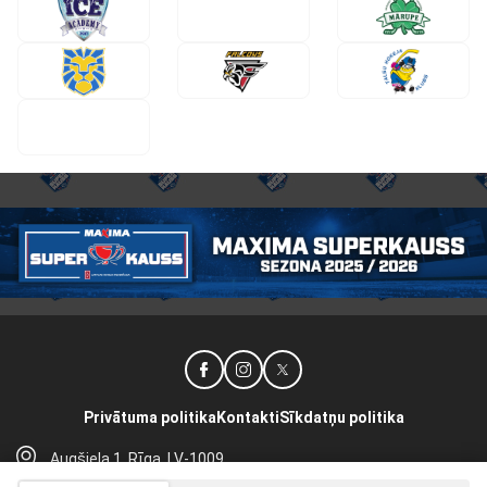
DSS
20
Privātuma politika
Kontakti
Sīkdatņu politika
Augšiela 1, Rīga, LV-1009