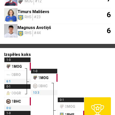
MOG
#12
Timurs Mališevs
6
RHS
#23
Magnuss Avotiņš
6
RHS
#44
Izspēles koks
1-0
1
MOG
1-0
0
BRO
1
MOG
6:1
0
BHC
0-1
13:3
0
OGR
0-1
1
BHC
0
MOG
0:U
1-0
1
RHS