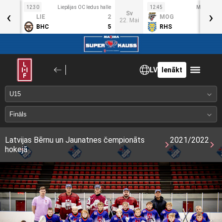
12:30
Liepājas OC ledus halle
12:45
Mogo ledus
‹
›
S
Sv
LIE
2
MOG
1. Mai
22. Mai
BHC
5
RHS
LV
Ienākt
Latvijas Bērnu un Jaunatnes čempionāts
2021/2022
hokejā