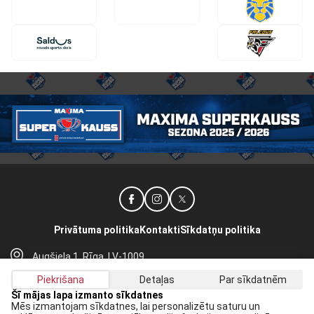
Privātuma politika
Kontakti
Sīkdatņu politika
Augšiela 1, Rīga, LV-1009
lhf@lhf.lv
Piekrišana
Detaļas
Par sīkdatnēm
+371 67565614
Šī mājas lapa izmanto sīkdatnes
Mēs izmantojam sīkdatnes, lai personalizētu saturu un