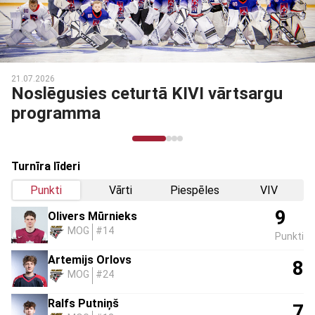
26
03.03.20
ēgusies ceturtā KIVI vārtsargu
Nosl
gramma
prog
Turnīra līderi
Punkti
Vārti
Piespēles
VIV
9
Olivers Mūrnieks
MOG
#14
Punkti
Artemijs Orlovs
8
MOG
#24
Ralfs Putniņš
7