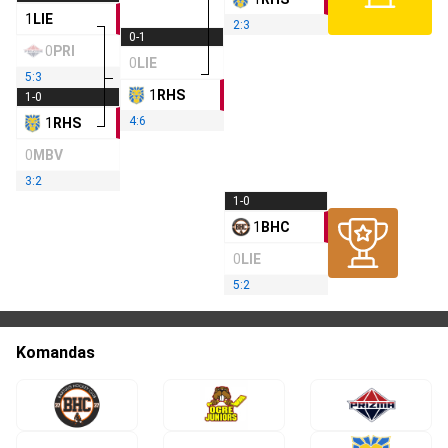
1
LIE
2:3
0-1
0
PRI
0
LIE
5:3
1
RHS
1-0
4:6
1
RHS
0
MBV
3:2
1-0
1
BHC
0
LIE
5:2
Komandas