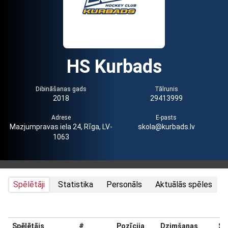
HS Kurbads
Dibināšanas gads
Tālrunis
2018
29413999
Adrese
E-pasts
Mazjumpravas iela 24, Rīga, LV-
skola@kurbads.lv
1063
Spēlētāji
Statistika
Personāls
Aktuālās spēles
Spēlētājs
#
Pozīcija
Dzimšanas
Sv