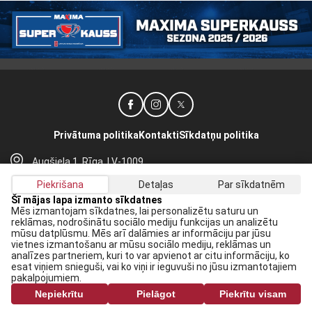
Privātuma politika
Kontakti
Sīkdatņu politika
Augšiela 1, Rīga, LV-1009
lhf@lhf.lv
Piekrišana
Detaļas
Par sīkdatnēm
+371 67565614
Šī mājas lapa izmanto sīkdatnes
Mēs izmantojam sīkdatnes, lai personalizētu saturu un
reklāmas, nodrošinātu sociālo mediju funkcijas un analizētu
Saņem jaunākās ziņas savā E-pastā:
mūsu datplūsmu. Mēs arī dalāmies ar informāciju par jūsu
vietnes izmantošanu ar mūsu sociālo mediju, reklāmas un
Pieteikties
analīzes partneriem, kuri to var apvienot ar citu informāciju, ko
esat viņiem snieguši, vai ko viņi ir ieguvuši no jūsu izmantotajiem
Piekrītu savai
datu apstrādei
pakalpojumiem.
Nepiekrītu
Pielāgot
Piekrītu visam
Visas tiesības rezervētas. Pārpublicēšanas gadījumā saite uz lhf.lv ir obligāta