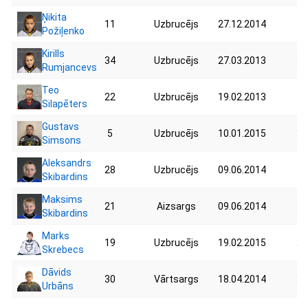
Ņikita
11
Uzbrucējs
27.12.2014
45
Požiļenko
Kirills
34
Uzbrucējs
27.03.2013
53
Rumjancevs
Teo
22
Uzbrucējs
19.02.2013
44
Silapēters
Gustavs
5
Uzbrucējs
10.01.2015
37
Simsons
Aleksandrs
28
Uzbrucējs
09.06.2014
59
Skibardins
Maksims
21
Aizsargs
09.06.2014
51
Skibardins
Marks
19
Uzbrucējs
19.02.2015
32
Skrebecs
Dāvids
30
Vārtsargs
18.04.2014
34
Urbāns