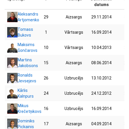
datums
Aleksandrs
29
Aizsargs
29.11.2014
30
Artjomenko
Tomass
1
Vārtsargs
16.09.2014
40
Bukovs
Maksims
10
Vārtsargs
10.04.2013
31
Gončarovs
Martins
15
Aizsargs
08.06.2014
29
Jakobsons
Ronalds
26
Uzbrucējs
13.10.2012
43
Jevsejevs
Kārlis
24
Uzbrucējs
24.12.2012
39
Kalnpurs
Mikus
16
Uzbrucējs
16.09.2014
55
Krečetņikovs
Dominiks
17
Aizsargs
04.09.2014
38
Pickainis