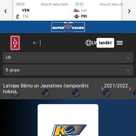
s halle
18:30
Volvo SC ledus halle
19:15
Volvo SC ledus halle
1
‹
›
VEN
LAI
TAL
PRI
LV
Ienākt
Latvijas Bērnu un Jaunatnes čempionāts
2021/2022
hokejā