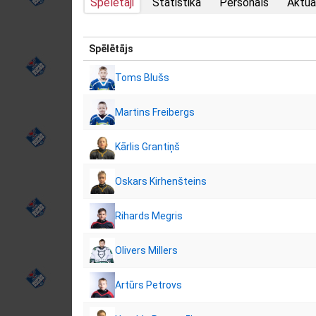
Spēlētāji
Statistika
Personāls
Aktuā
Spēlētājs
Toms Blušs
Martins Freibergs
Kārlis Grantiņš
Oskars Kirhenšteins
Rihards Megris
Olivers Millers
Artūrs Petrovs