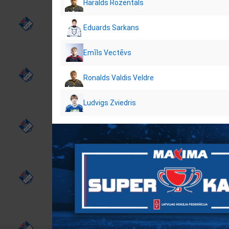
Haralds Rozentāls
Eduards Sarkans
Emīls Vectēvs
Ronalds Valdis Veldre
Ludvigs Zviedris