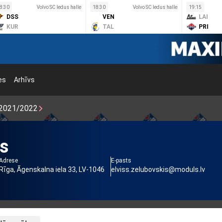
8:30
Volvo SC ledus halle
18:30
Volvo SC ledus halle
19:15
DSS
VEN
LAI
KUR
TAL
PRI
es
Arhīvs
2021/2022
s
Adrese
E-pasts
Rīga, Āgenskalna iela 33, LV-1046
elviss.zelubovskis@moduls.lv