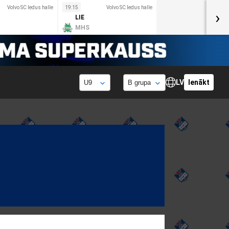
Volvo SC ledus halle
19:15
Volvo SC ledus halle
›
LIE
MHS
LV
Ienākt