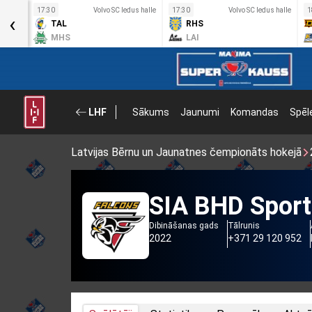
s halle
17:30
Volvo SC ledus halle
17:30
Volvo SC ledus halle
1
‹
TAL
RHS
MHS
LAI
LHF
Sākums
Jaunumi
Komandas
Spēl
Latvijas Bērnu un Jaunatnes čempionāts hokejā
SIA BHD Sport
Dibināšanas gads
Tālrunis
2022
+371 29 120 952