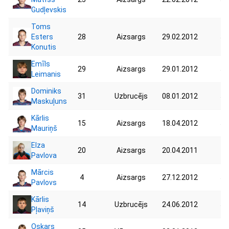
Gudļevskis
Toms
Esters
28
Aizsargs
29.02.2012
52
Konutis
Emīls
29
Aizsargs
29.01.2012
58
Leimanis
Dominiks
31
Uzbrucējs
08.01.2012
51
Maskuļuns
Kārlis
15
Aizsargs
18.04.2012
53
Mauriņš
Elza
20
Aizsargs
20.04.2011
49
Pavlova
Mārcis
4
Aizsargs
27.12.2012
54
Pavlovs
Kārlis
14
Uzbrucējs
24.06.2012
54
Pļaviņš
Oskars