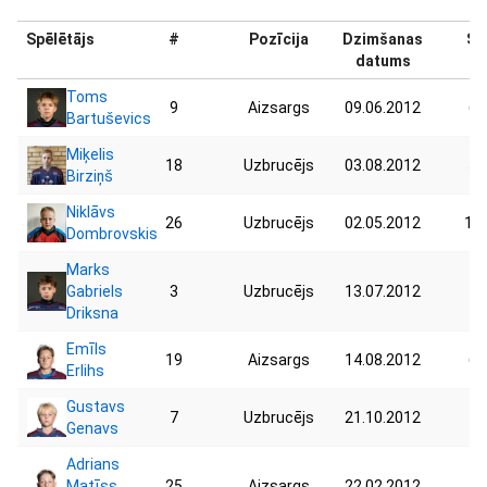
Spēlētājs
#
Pozīcija
Dzimšanas
Sv
datums
Toms
9
Aizsargs
09.06.2012
68
Bartuševics
Miķelis
18
Uzbrucējs
03.08.2012
58
Birziņš
Niklāvs
26
Uzbrucējs
02.05.2012
117
Dombrovskis
Marks
Gabriels
3
Uzbrucējs
13.07.2012
46
Driksna
Emīls
19
Aizsargs
14.08.2012
62
Erlihs
Gustavs
7
Uzbrucējs
21.10.2012
44
Genavs
Adrians
Matīss
25
Aizsargs
22.02.2012
55