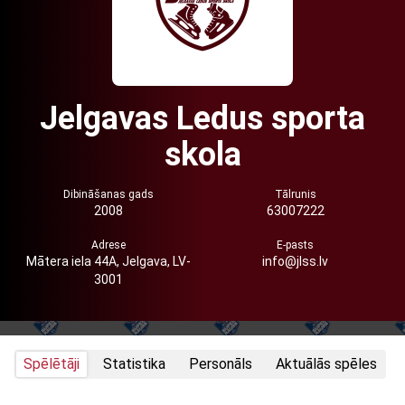
Jelgavas Ledus sporta
skola
Dibināšanas gads
Tālrunis
2008
63007222
Adrese
E-pasts
Mātera iela 44A, Jelgava, LV-
info@jlss.lv
3001
Spēlētāji
Statistika
Personāls
Aktuālās spēles