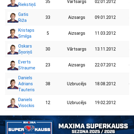
35
Vārtsargs
02.01.2012
56
Riekstiņš
Gatis
33
Aizsargs
09.01.2012
57
Riža
Kristaps
5
Aizsargs
11.03.2012
44
Smilga
Oskars
30
Vārtsargs
13.11.2012
51
Šņoriņš
Everts
23
Aizsargs
22.07.2012
62
Straume
Daniels
Adrians
38
Uzbrucējs
18.08.2012
67
Tauteris
Daniels
12
Uzbrucējs
19.02.2012
43
Visockis