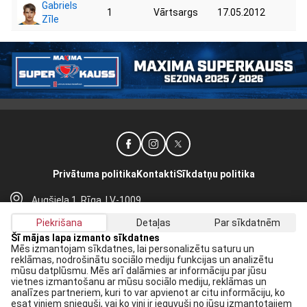
Gabriels
1
Vārtsargs
17.05.2012
73
Zīle
Privātuma politika
Kontakti
Sīkdatņu politika
Augšiela 1, Rīga, LV-1009
lhf@lhf.lv
Piekrišana
Detaļas
Par sīkdatnēm
+371 67565614
Šī mājas lapa izmanto sīkdatnes
Mēs izmantojam sīkdatnes, lai personalizētu saturu un
reklāmas, nodrošinātu sociālo mediju funkcijas un analizētu
Saņem jaunākās ziņas savā E-pastā:
mūsu datplūsmu. Mēs arī dalāmies ar informāciju par jūsu
vietnes izmantošanu ar mūsu sociālo mediju, reklāmas un
Pieteikties
analīzes partneriem, kuri to var apvienot ar citu informāciju, ko
esat viņiem snieguši, vai ko viņi ir ieguvuši no jūsu izmantotajiem