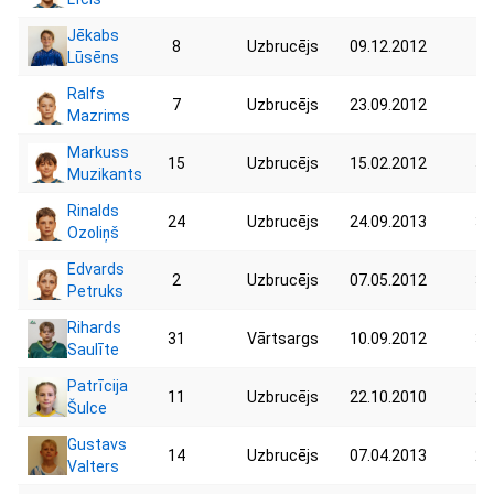
Jēkabs
8
Uzbrucējs
09.12.2012
41
Lūsēns
Ralfs
7
Uzbrucējs
23.09.2012
40
Mazrims
Markuss
15
Uzbrucējs
15.02.2012
51
Muzikants
Rinalds
24
Uzbrucējs
24.09.2013
38
Ozoliņš
Edvards
2
Uzbrucējs
07.05.2012
34
Petruks
Rihards
31
Vārtsargs
10.09.2012
34
Saulīte
Patrīcija
11
Uzbrucējs
22.10.2010
26
Šulce
Gustavs
14
Uzbrucējs
07.04.2013
27
Valters