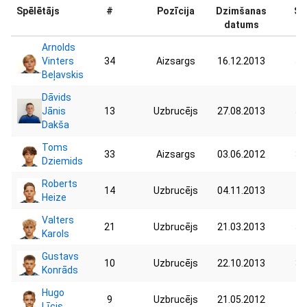
Spēlētājs
#
Pozīcija
Dzimšanas
Sv
datums
Arnolds
Vinters
34
Aizsargs
16.12.2013
54
Beļavskis
Dāvids
Jānis
13
Uzbrucējs
27.08.2013
58
Dakša
Toms
33
Aizsargs
03.06.2012
39
Dziemids
Roberts
14
Uzbrucējs
04.11.2013
41
Heize
Valters
21
Uzbrucējs
21.03.2013
51
Karols
Gustavs
10
Uzbrucējs
22.10.2013
34
Konrāds
Hugo
9
Uzbrucējs
21.05.2012
43
Līcis