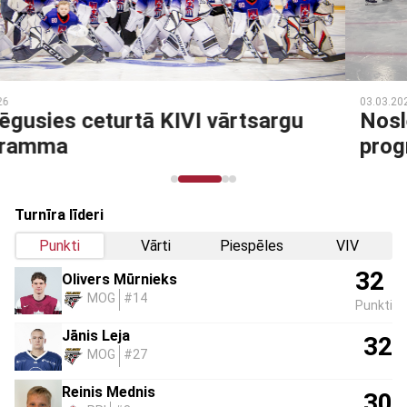
03.03.2026
Noslēdzies Talantu Izcilības
programmas otrais posms
Turnīra līderi
Punkti
Vārti
Piespēles
VIV
32
Olivers Mūrnieks
MOG
#14
Punkti
Jānis Leja
32
MOG
#27
Reinis Mednis
30