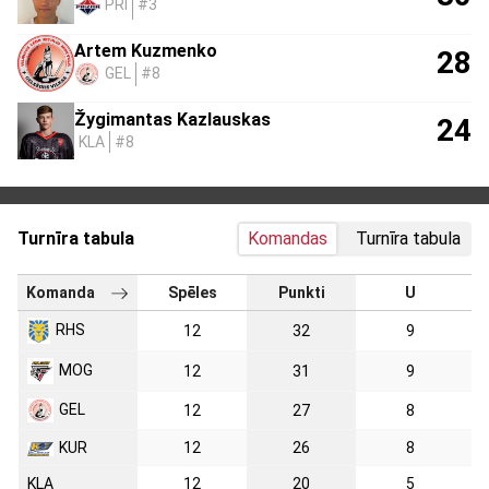
PRI
#3
Artem Kuzmenko
28
GEL
#8
Žygimantas Kazlauskas
24
KLA
#8
Turnīra tabula
Komandas
Turnīra tabula
Komanda
Spēles
Punkti
U
RHS
12
32
9
MOG
12
31
9
GEL
12
27
8
KUR
12
26
8
KLA
12
20
5