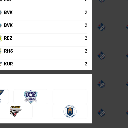
BVK
2
BVK
2
REZ
2
RHS
2
KUR
2
LLS
2
MOG
2
BIG
2
DSS
2
BV
2