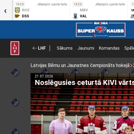
a halle
14:30
Jēkabpils sporta halle
14:30
Jēkabpils sporta halle
1
‹
RHS
MBV
DSS
VAL
LHF
Sākums
Jaunumi
Komandas
Spēl
Latvijas Bērnu un Jaunatnes čempionāts hokejā
21.07.2026
Noslēgusies ceturtā KIVI vār