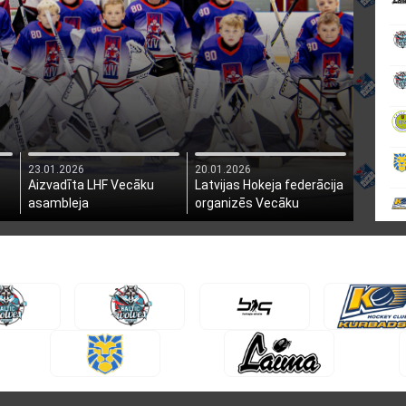
23.01.2026
20.01.2026
Aizvadīta LHF Vecāku
Latvijas Hokeja federācija
asambleja
organizēs Vecāku
asambleju
M