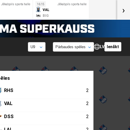
Jēkabpils sporta halle
16:15
Jēkabpils sporta halle
›
VAL
BIG
LV
Ienākt
ēles
RHS
2
VAL
2
DSS
2
LAI
2