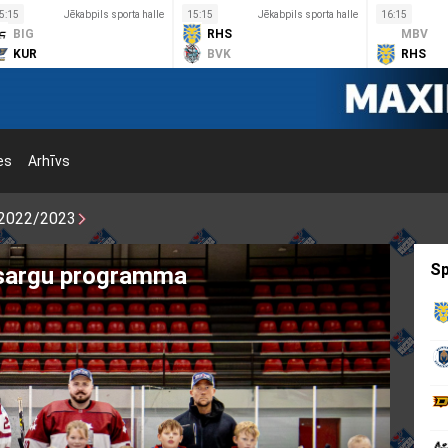
5:15
Jēkabpils sporta halle
15:15
Jēkabpils sporta halle
16:15
BIG
RHS
MBV
KUR
BVK
RHS
es
Arhīvs
2022/2023
Sp
tsargu programma