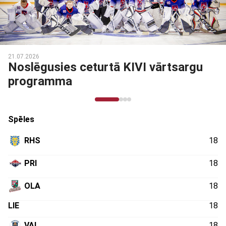
21.07.2026
Noslēgusies ceturtā KIVI vārtsargu
programma
Spēles
RHS
18
PRI
18
OLA
18
LIE
18
VAL
18