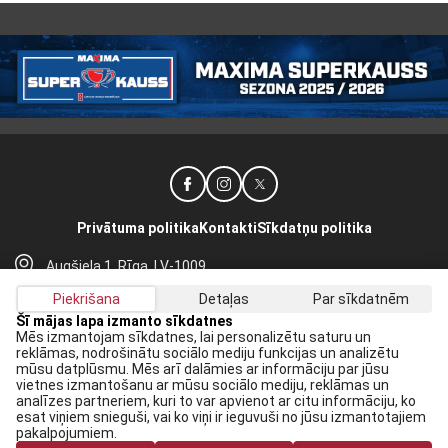
Privātuma politika
Kontakti
Sīkdatņu politika
Augšiela 1, Rīga, LV-1009
lhf@lhf.lv
Piekrišana
Detaļas
Par sīkdatnēm
+371 67565614
Šī mājas lapa izmanto sīkdatnes
Mēs izmantojam sīkdatnes, lai personalizētu saturu un
reklāmas, nodrošinātu sociālo mediju funkcijas un analizētu
Saņem jaunākās ziņas savā E-pastā:
mūsu datplūsmu. Mēs arī dalāmies ar informāciju par jūsu
vietnes izmantošanu ar mūsu sociālo mediju, reklāmas un
Pieteikties
analīzes partneriem, kuri to var apvienot ar citu informāciju, ko
esat viņiem snieguši, vai ko viņi ir ieguvuši no jūsu izmantotajiem
Piekrītu savai
datu apstrādei
pakalpojumiem.