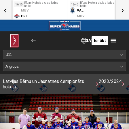
us
Rīgas Hokeja skolas ledus
Rīgas Hokeja skolas ledus
16:15
16:45
1
‹
halle
halle
›
MBV
VAL
PRI
MBV
LV
Ienākt
Latvijas Bērnu un Jaunatnes čempionāts
2023/2024
hokejā