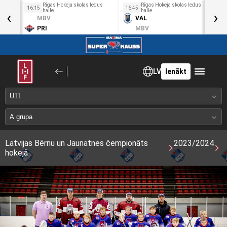
us
Rīgas Hokeja skolas ledus
Rīgas Hokeja skolas ledus
16:15
16:45
1
‹
halle
halle
›
MBV
VAL
PRI
MBV
LV
Ienākt
Latvijas Bērnu un Jaunatnes čempionāts
2023/2024
hokejā