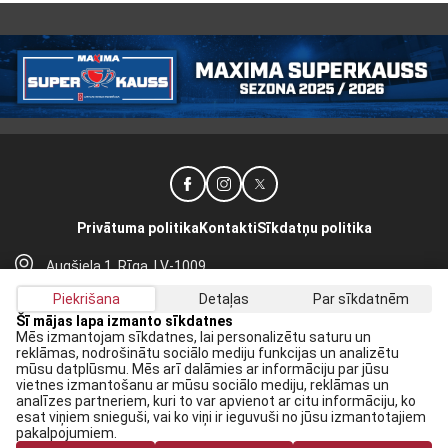
Privātuma politika
Kontakti
Sīkdatņu politika
Augšiela 1, Rīga, LV-1009
lhf@lhf.lv
Piekrišana
Detaļas
Par sīkdatnēm
+371 67565614
Šī mājas lapa izmanto sīkdatnes
Mēs izmantojam sīkdatnes, lai personalizētu saturu un
reklāmas, nodrošinātu sociālo mediju funkcijas un analizētu
Saņem jaunākās ziņas savā E-pastā:
mūsu datplūsmu. Mēs arī dalāmies ar informāciju par jūsu
vietnes izmantošanu ar mūsu sociālo mediju, reklāmas un
Pieteikties
analīzes partneriem, kuri to var apvienot ar citu informāciju, ko
esat viņiem snieguši, vai ko viņi ir ieguvuši no jūsu izmantotajiem
Piekrītu savai
datu apstrādei
pakalpojumiem.