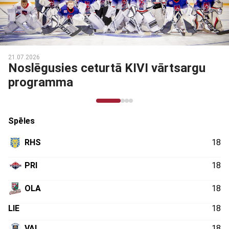
21.07.2026
Noslēgusies ceturtā KIVI vārtsargu
programma
Spēles
RHS
18
PRI
18
OLA
18
LIE
18
VAL
18