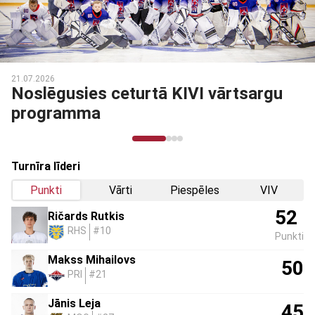
03.03.2026
rgu
Noslēdzies Talantu Izcilības
programmas otrais posms
Turnīra līderi
Punkti
Vārti
Piespēles
VIV
52
Ričards Rutkis
RHS
#10
Punkti
Makss Mihailovs
50
PRI
#21
Jānis Leja
45