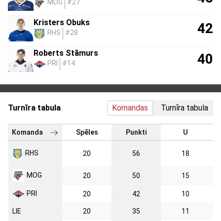
MOG
#27
Kristers Obuks
42
RHS
#28
Roberts Stāmurs
40
PRI
#14
Turnīra tabula
Komandas
Turnīra tabula
Komanda
Spēles
Punkti
U
RHS
20
56
18
MOG
20
50
15
PRI
20
42
10
LIE
20
35
11