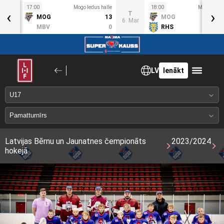
s halle
17:00
Mogo ledus halle
18:00
Mogo ledus
‹
›
T
1
MOG
13
MOG
6. Mar
6
MBV
0
RHS
LV
Ienākt
Latvijas Bērnu un Jaunatnes čempionāts
2023/2024
hokejā