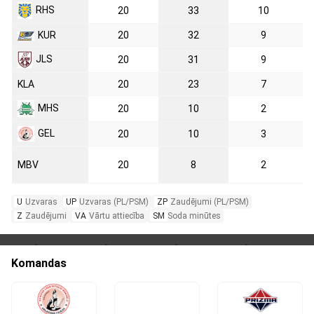
RHS
20
33
10
KUR
20
32
9
JLS
20
31
9
KLA
20
23
7
MHS
20
10
2
GEL
20
10
3
MBV
20
8
2
U
Uzvaras
UP
Uzvaras (PL/PSM)
ZP
Zaudējumi (PL/PSM)
Z
Zaudējumi
VA
Vārtu attiecība
SM
Soda minūtes
Komandas