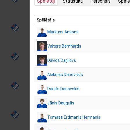
Spēlētāji
Statistika
Personāls
Spēlē
Spēlētājs
Markuss Ansons
Valters Bernhards
Dāvids Daņilovs
Aleksejs Danovskis
Daniils Danovskis
Jānis Daugulis
Tomass Erdmanis Hermanis