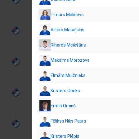
Timurs Mališevs
Artūrs Masaļskis
Rihards Meikšāns
Maksims Morozovs
Elmārs Muižnieks
Kristers Obuks
Emīls Orniņš
Fēlikss Niks Paurs
Kristers Plēpis