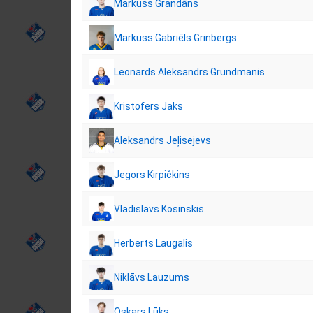
Markuss Grandāns
Markuss Gabriēls Grinbergs
Leonards Aleksandrs Grundmanis
Kristofers Jaks
Aleksandrs Jeļisejevs
Jegors Kirpičkins
Vladislavs Kosinskis
Herberts Laugalis
Niklāvs Lauzums
Oskars Lūks