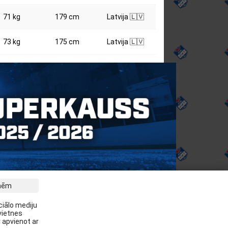
71 kg
179 cm
Latvija 🇱🇻
73 kg
175 cm
Latvija 🇱🇻
tnēm
m jaunākās ziņas savā E-pastā:
ciālo mediju
vietnes
Pieteikties
 apvienot ar