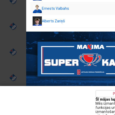
Ernests Valbahs
Alberts Zariņš
P
Šī mājas l
Privātuma politika
Kontakti
Sīkdatņu politika
Mēs izmanto
funkcijas u
Augšiela 1, Rīga, LV-1009
izmantošanu