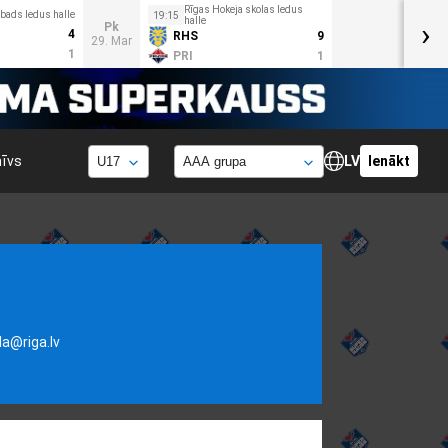
Rīgas Hokeja skolas ledus
bads ledus halle
19:15
halle
›
Pk
4
RHS
9
29. Mar
1
PRI
1
hīvs
LV
Ienākt
la@riga.lv