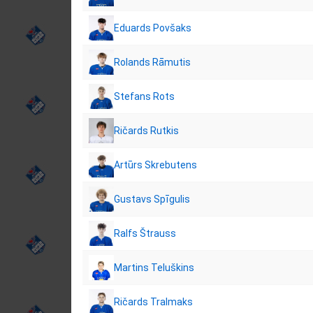
Eduards Povšaks
Rolands Rāmutis
Stefans Rots
Ričards Rutkis
Artūrs Skrebutens
Gustavs Spīgulis
Ralfs Štrauss
Martins Teluškins
Ričards Tralmaks