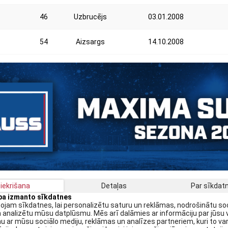
46
Uzbrucējs
03.01.2008
54
Aizsargs
14.10.2008
iekrišana
Detaļas
Par sīkda
apa izmanto sīkdatnes
Saņe
jam sīkdatnes, lai personalizētu saturu un reklāmas, nodrošinātu so
n analizētu mūsu datplūsmu. Mēs arī dalāmies ar informāciju par jūsu 
 ar mūsu sociālo mediju, reklāmas un analīzes partneriem, kuri to var