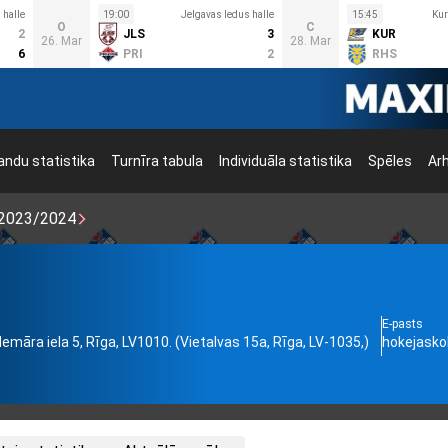
 halle
19:00
Jelgavas ledus halle
15:45
Kur
O
C
2
JLS
3
KUR
26. Mar
28. Mar
6
PRI
2
RHS
ndu statistika
Turnīra tabula
Individuāla statistika
Spēles
Ar
2023/2024
E-pasts
demāra iela 5, Rīga, LV1010. (Vietalvas 15a, Rīga, LV-1035,)
hokejasko