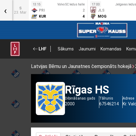
us
13:15
Volvo SC ledus halle
17:00
Jelgavas ledus
‹
S
PRI
2
JLS
0
23. Mar
KUR
4
MOG
3
LHF
Sākums
Jaunumi
Komandas
Koma
Latvijas Bērnu un Jaunatnes čempionāts hokejā
Rīgas HS
Dibināšanas gads
Tālrunis
Adrese
2000
67546214
Kr. Val