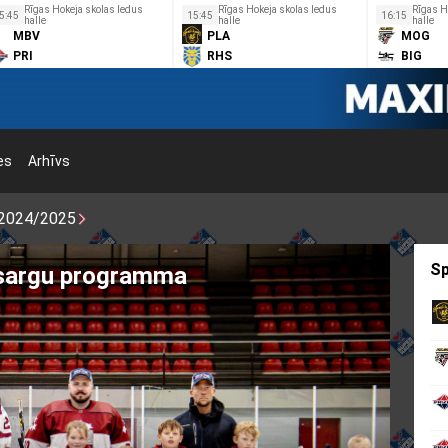
Rīgas Hokeja skolas ledus
Rīgas Hokeja skolas ledus
Rīgas H
5:45
15:45
16:15
halle
halle
halle
MBV
PLA
MOG
PRI
RHS
BIG
es
Arhīvs
2024/2025
Sp
 programmas otrais posms