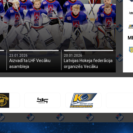
M
23.01.2026
20.01.2026
Aizvadīta LHF Vecāku
Latvijas Hokeja federācija
asambleja
organizēs Vecāku
asambleju