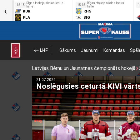
us
Rīgas Hokeja skolas ledus
Rīgas Hokeja skolas ledus
15:15
15:15
1
‹
halle
halle
KUR
RHS
PLA
BIG
LHF
Sākums
Jaunumi
Komandas
Spēl
Latvijas Bērnu un Jaunatnes čempionāts hokejā
03.03.2026
Noslēdzies Talantu Izcilības