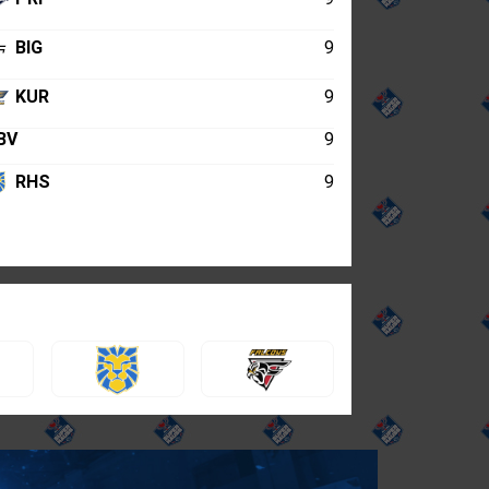
BIG
9
KUR
9
BV
9
RHS
9