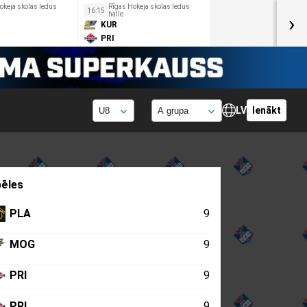
okeja skolas ledus
Rīgas Hokeja skolas ledus
16:15
halle
›
KUR
PRI
LV
Ienākt
ēles
PLA
9
MOG
9
PRI
9
PRI
9