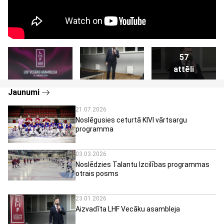
57
attēli
Jaunumi
21.07.2026
Noslēgusies ceturtā KIVI vārtsargu
programma
03.03.2026
Noslēdzies Talantu Izcilības programmas
otrais posms
23.01.2026
Aizvadīta LHF Vecāku asambleja