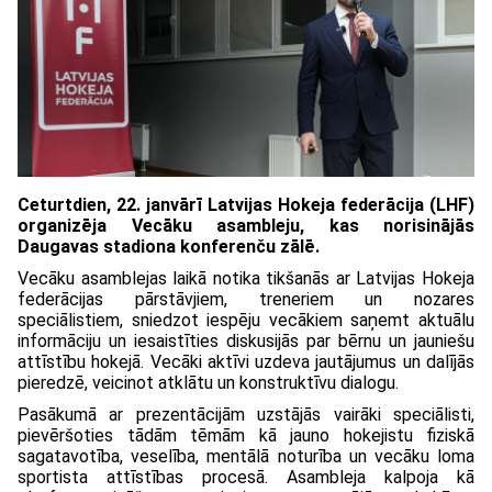
Ceturtdien, 22. janvārī Latvijas Hokeja federācija (LHF)
organizēja Vecāku asambleju, kas norisinājās
Daugavas stadiona konferenču zālē.
Vecāku asamblejas laikā notika tikšanās ar Latvijas Hokeja
federācijas pārstāvjiem, treneriem un nozares
speciālistiem, sniedzot iespēju vecākiem saņemt aktuālu
informāciju un iesaistīties diskusijās par bērnu un jauniešu
attīstību hokejā. Vecāki aktīvi uzdeva jautājumus un dalījās
pieredzē, veicinot atklātu un konstruktīvu dialogu.
Pasākumā ar prezentācijām uzstājās vairāki speciālisti,
pievēršoties tādām tēmām kā jauno hokejistu fiziskā
sagatavotība, veselība, mentālā noturība un vecāku loma
sportista attīstības procesā. Asambleja kalpoja kā