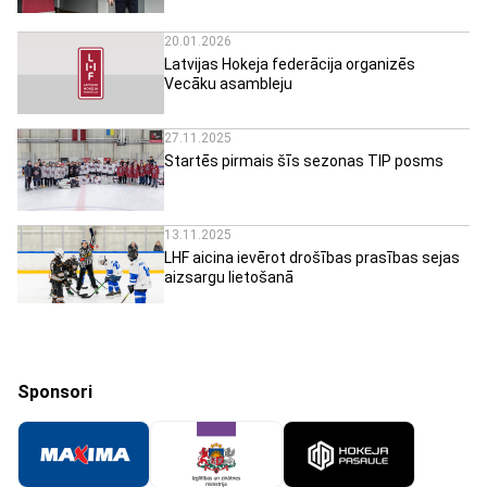
20.01.2026
Latvijas Hokeja federācija organizēs
Vecāku asambleju
27.11.2025
Startēs pirmais šīs sezonas TIP posms
13.11.2025
LHF aicina ievērot drošības prasības sejas
aizsargu lietošanā
Sponsori