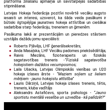
platforma zināšanu apmaiņai un savstarpējās sadarbības
stiprināšanai.
Latvijas Hokeja federācija pozitīvi novērtē vecāku augsto
iesaisti un interesi, uzsverot, ka šāda veida pasākumi ir
būtiski ilgtspējīgai jaunatnes hokeja attīstībai un ciešākai
sadarbībai starp federāciju, treneriem un ģimenēm.
Pasākuma laikā ar prezentācijām un pieredzes stāstiem
uzstājās dažādu jomu speciālisti:
Roberts Pļāvējs, LHF ģenerālsekretārs;
Anda Masaļska, LHF Vecāku padomes priekšsēdētāja;
Raivis Miezāns, fizioterapeits un fiziskās
sagatavotības treneris -
“Fiziskā sagatavotība
hokejistiem dažādos vecumposmos;
Laila Ušacka, Latvijas Olimpiskās vienības un U20
hokeja izlases ārste -
“Maziem soļiem uz lieliem
mērķiem - jauno hokejistu attīstība”
Lauris Dārziņš, Latvijas hokeja izlases treneris, tētis,
treneris, kluba vadītājs
Aleksandrs Astafičevs, sporta psihologs -
“Jauno
sportistu mentālā veselība un uzvedība - kā palīdzēt?”