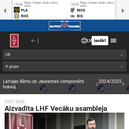
us
Rīgas Hokeja skolas ledus
Rīgas Hokeja skolas ledus
15:45
16:15
1
‹
halle
halle
›
PLA
MOG
RHS
BIG
LV
Ienākt
Latvijas Bērnu un Jaunatnes čempionāts
2024/2025
hokejā
23.01.2026
Aizvadīta LHF Vecāku asambleja