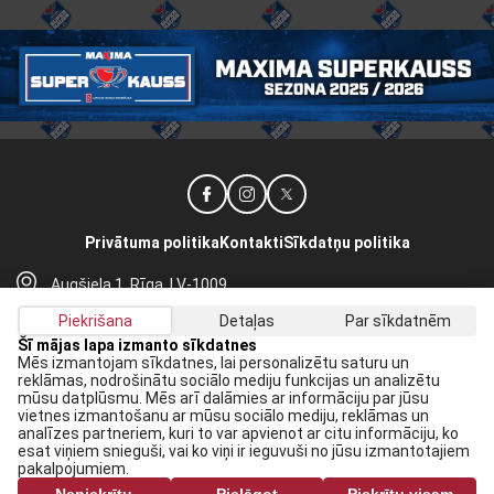
Privātuma politika
Kontakti
Sīkdatņu politika
Augšiela 1, Rīga, LV-1009
lhf@lhf.lv
Piekrišana
Detaļas
Par sīkdatnēm
+371 67565614
Šī mājas lapa izmanto sīkdatnes
Mēs izmantojam sīkdatnes, lai personalizētu saturu un
reklāmas, nodrošinātu sociālo mediju funkcijas un analizētu
Saņem jaunākās ziņas savā E-pastā:
mūsu datplūsmu. Mēs arī dalāmies ar informāciju par jūsu
vietnes izmantošanu ar mūsu sociālo mediju, reklāmas un
Pieteikties
analīzes partneriem, kuri to var apvienot ar citu informāciju, ko
esat viņiem snieguši, vai ko viņi ir ieguvuši no jūsu izmantotajiem
Piekrītu savai
datu apstrādei
pakalpojumiem.