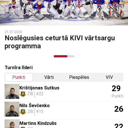
03.03.2026
Noslēdzies Talantu Izcilības
programmas otrais posms
Turnīra līderi
Punkti
Vārti
Piespēles
VIV
29
Krištijonas Sutkus
ZIB
#22
Punkti
Nils Ševčenko
26
ZIB
#15
Martins Kindzulis
22