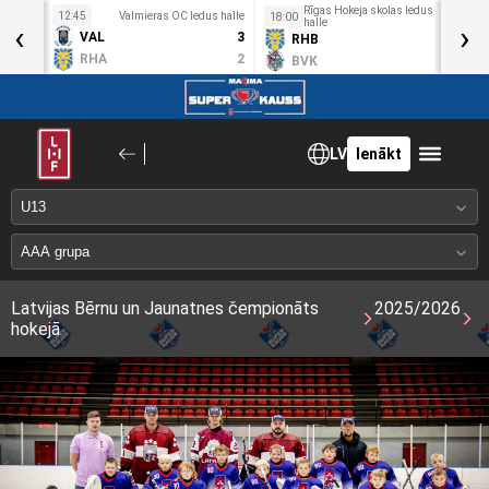
Rīgas Hokeja skolas ledus
idotava
12:45
Valmieras OC ledus halle
1
18:00
‹
halle
›
4
VAL
3
RHB
1
2
RHA
2
BVK
0
LV
Ienākt
Latvijas Bērnu un Jaunatnes čempionāts
2025/2026
hokejā