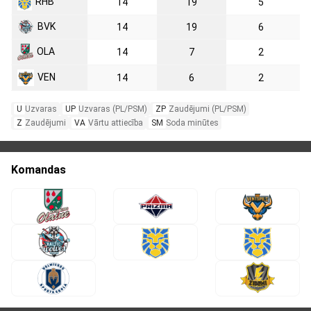
RHB
14
19
5
BVK
14
19
6
OLA
14
7
2
VEN
14
6
2
U
Uzvaras
UP
Uzvaras (PL/PSM)
ZP
Zaudējumi (PL/PSM)
Z
Zaudējumi
VA
Vārtu attiecība
SM
Soda minūtes
Komandas