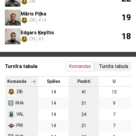
ZIB
Māris Piļka
19
ZIB
#14
Edgars Ķepītis
18
ZIB
#3
Turnīra tabula
Komandas
Turnīra tabula
Komanda
Spēles
Punkti
U
ZIB
14
41
13
RHA
14
31
9
VAL
14
24
7
PRI
14
21
7