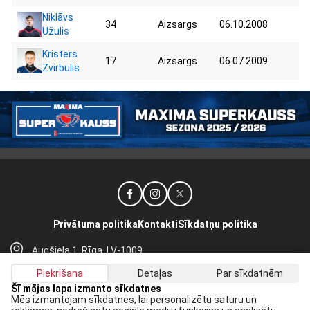
Niklāvs
34
Aizsargs
06.10.2008
58
Užulis
Kristers
17
Aizsargs
06.07.2009
54
Zvirbulis
Privātuma politika
Kontakti
Sīkdatņu politika
Augšiela 1, Rīga, LV-1009
lhf@lhf.lv
Piekrišana
Detaļas
Par sīkdatnēm
+371 67565614
Šī mājas lapa izmanto sīkdatnes
Mēs izmantojam sīkdatnes, lai personalizētu saturu un