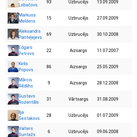
93
Uzbrucējs
13.09.2009
64
Lobačovs
Markuss
15
Uzbrucējs
27.09.2009
81
Melderis
Aleksandrs
69
Uzbrucējs
30.10.2008
55
Panteļejevs
Edgars
22
Aizsargs
11.07.2007
64
Petrovs
Kirils
86
Aizsargs
25.05.2009
79
Popovs
Mārcis
9
Aizsargs
28.12.2008
56
Rēdlihs
Gustavs
31
Vārtsargs
31.08.2009
75
Rozentāls
Iļja
28
Uzbrucējs
01.07.2009
66
Šestakovs
Valters
6
Uzbrucējs
09.06.2008
75
Suntažs