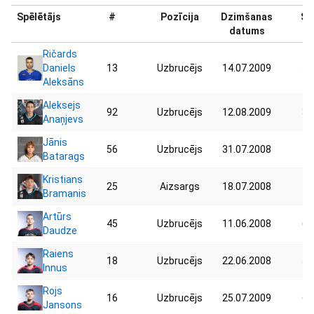
Spēlētājs
#
Pozīcija
Dzimšanas
Sv
datums
Ričards
Daniels
13
Uzbrucējs
14.07.2009
53
Aleksāns
Aleksejs
92
Uzbrucējs
12.08.2009
37
Anaņjevs
Jānis
56
Uzbrucējs
31.07.2008
78
Batarags
Kristians
25
Aizsargs
18.07.2008
71
Bramanis
Artūrs
45
Uzbrucējs
11.06.2008
69
Daudze
Raiens
18
Uzbrucējs
22.06.2008
50
Innus
Rojs
16
Uzbrucējs
25.07.2009
67
Jansons