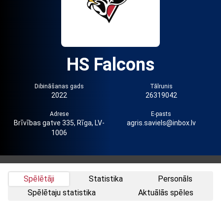
HS Falcons
Dibināšanas gads
Tālrunis
2022
26319042
Adrese
E-pasts
Brīvības gatve 335, Rīga, LV-
agris.saviels@inbox.lv
1006
Spēlētāji
Statistika
Personāls
Spēlētaju statistika
Aktuālās spēles