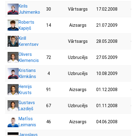
Kirils
30
Vārtsargs
17.02.2008
66
Juhimenko
Roberts
14
Aizsargs
21.07.2009
47
Kapiņš
Kirill
Vārtsargs
28.05.2008
60
Kerentsev
Olivers
72
Uzbrucējs
27.05.2009
75
Klemencis
Kristians
4
Uzbrucējs
10.08.2009
48
Klimkāns
Henrijs
91
Aizsargs
01.12.2008
67
Krusts
Gustavs
67
Uzbrucējs
01.11.2008
63
Lazdiņš
Matīss
46
Aizsargs
04.06.2008
70
Leimanis
Jaroslavs