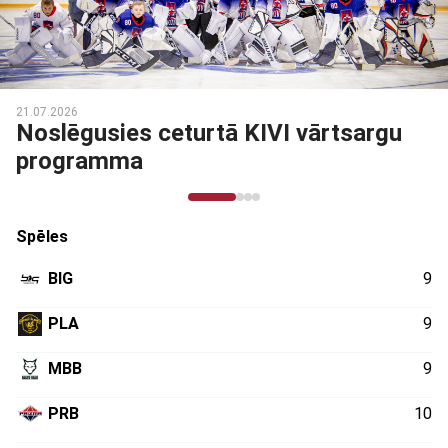
21.07.2026
Noslēgusies ceturtā KIVI vārtsargu
programma
Spēles
BIG
9
PLA
9
MBB
9
PRB
10