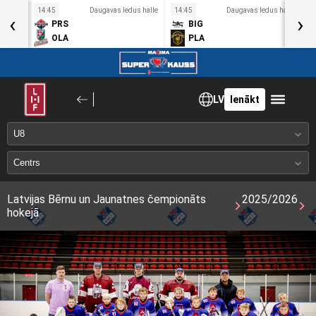
s halle
14:45
Daugavas ledus halle
14:45
Daugavas ledus halle
1
‹
›
PRS
BIG
OLA
PLA
LV
Ienākt
Latvijas Bērnu un Jaunatnes čempionāts
2025/2026
hokejā