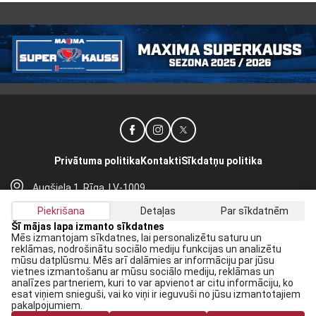
Privātuma politika
Kontakti
Sīkdatņu politika
Augšiela 1, Rīga, LV-1009
lhf@lhf.lv
Piekrišana
Detaļas
Par sīkdatnēm
+371 67565614
Šī mājas lapa izmanto sīkdatnes
Mēs izmantojam sīkdatnes, lai personalizētu saturu un
reklāmas, nodrošinātu sociālo mediju funkcijas un analizētu
Saņem jaunākās ziņas savā E-pastā:
mūsu datplūsmu. Mēs arī dalāmies ar informāciju par jūsu
vietnes izmantošanu ar mūsu sociālo mediju, reklāmas un
Pieteikties
analīzes partneriem, kuri to var apvienot ar citu informāciju, ko
esat viņiem snieguši, vai ko viņi ir ieguvuši no jūsu izmantotajiem
Piekrītu savai
datu apstrādei
pakalpojumiem.