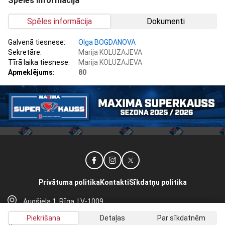
Spēles informācija
Spēles informācija
Dokumenti
Galvenā tiesnese:
Olga BOGDANOVA
Sekretāre:
Marija KOLUZAJEVA
Tīrā laika tiesnese:
Marija KOLUZAJEVA
Apmeklējums:
80
Privātuma politika
Kontakti
Sīkdatņu politika
Augšiela 1, Rīga, LV-1009
lhf@lhf.lv
Piekrišana
Detaļas
Par sīkdatnēm