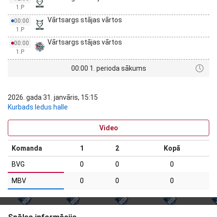
1.P
Vārtsargs stājas vārtos
00:00
1.P
Vārtsargs stājas vārtos
00:00
1.P
00:00 1. perioda sākums
2026. gada 31. janvāris, 15:15
Kurbads ledus halle
Video
Komanda
1
2
Kopā
BVG
0
0
0
MBV
0
0
0