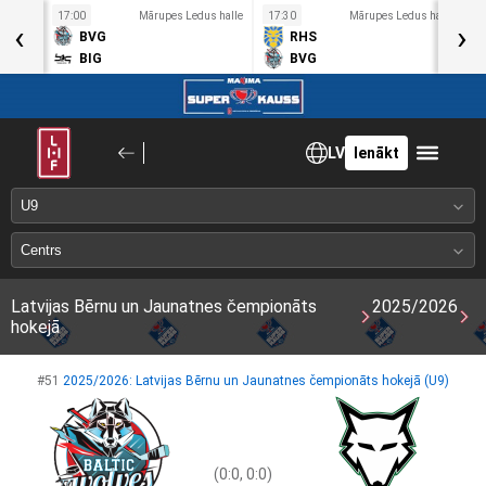
 halle
17:00
Mārupes Ledus halle
17:30
Mārupes Ledus halle
1
‹
›
BVG
RHS
BIG
BVG
LV
Ienākt
Latvijas Bērnu un Jaunatnes čempionāts
2025/2026
hokejā
#51
2025/2026: Latvijas Bērnu un Jaunatnes čempionāts hokejā (U9)
(0:0, 0:0)