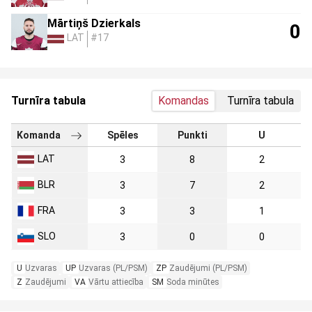
Mārtiņš Dzierkals
0
LAT
#17
Turnīra tabula
Komandas
Turnīra tabula
Komanda
Spēles
Punkti
U
LAT
3
8
2
BLR
3
7
2
FRA
3
3
1
SLO
3
0
0
U
Uzvaras
UP
Uzvaras (PL/PSM)
ZP
Zaudējumi (PL/PSM)
Z
Zaudējumi
VA
Vārtu attiecība
SM
Soda minūtes