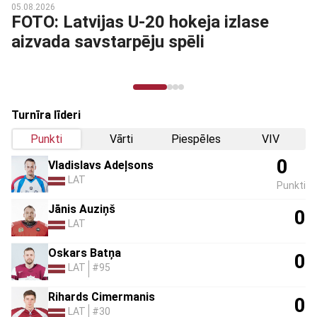
05.08.2026
FOTO: Latvijas U-20 hokeja izlase
aizvada savstarpēju spēli
Turnīra līderi
Punkti
Vārti
Piespēles
VIV
0
Vladislavs Adeļsons
LAT
Punkti
Jānis Auziņš
0
LAT
Oskars Batņa
0
LAT
#95
Rihards Cimermanis
0
LAT
#30