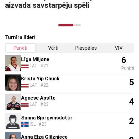
potenciāls kļūt par olimpisko sport
veidu
Turnīra līderi
Punkti
Vārti
Piespēles
VIV
6
Līga Miljone
LAT
#21
Punkti
Krista Yip Chuck
5
LAT
#22
Agnese Apsīte
4
LAT
#23
Sunna Bjorgvinsdottir
2
ISL
#23
Anna Elza Glāzniece