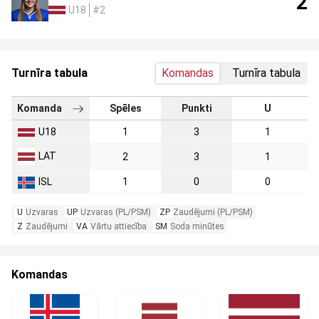
2
U18
#2
Turnīra tabula
Komandas
Turnīra tabula
Komanda
Spēles
Punkti
U
U18
1
3
1
LAT
2
3
1
ISL
1
0
0
U
Uzvaras
UP
Uzvaras (PL/PSM)
ZP
Zaudējumi (PL/PSM)
Z
Zaudējumi
VA
Vārtu attiecība
SM
Soda minūtes
Komandas