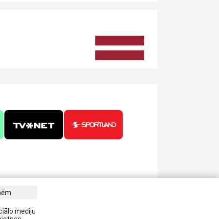
tnēm
m jaunākās ziņas savā E-pastā:
ciālo mediju