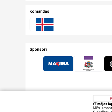
Komandas
Sponsori
P
Šī mājas l
Privātuma politika
Kontakti
Sīkdatņu politika
Mēs izmanto