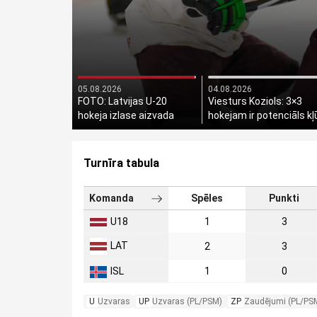
05.08.2026
04.08.2026
FOTO: Latvijas U-20
Viesturs Koziols: 3×3
hokeja izlase aizvada
hokejam ir potenciāls kļ
savstarpēju spēli
par olimpisko sporta
veidu
Turnīra tabula
Komanda
Spēles
Punkti
U18
1
3
LAT
2
3
ISL
1
0
U
Uzvaras
UP
Uzvaras (PL/PSM)
ZP
Zaudējumi (PL/PS