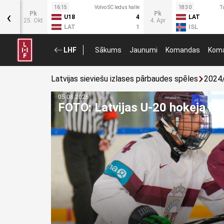
16:15
Volvo SC ledus halle
18:30
T
‹
Pk
Pk
U18
4
LAT
25. Okt
4. Apr
LAT
1
ISL
LHF
Sākums
Jaunumi
Komandas
Koma
Latvijas sieviešu izlases pārbaudes spēles
2024
04.08.2026
Viesturs Koziols: 3×3 hokejam 
sporta veidu