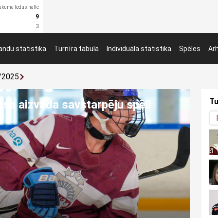
ukuma ledus halle
9
3
ndu statistika
Turnīra tabula
Individuāla statistika
Spēles
Ar
/2025
Tu
ir potenciāls kļūt par olimpisko