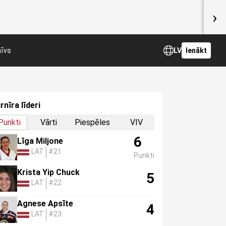
›
hīvs
LV
Ienākt
rnīra līderi
Punkti
Vārti
Piespēles
VIV
6
Līga Miljone
LAT
#21
Punkti
Krista Yip Chuck
5
LAT
#22
Agnese Apsīte
4
LAT
#23