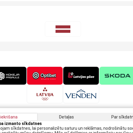
iekrišana
Detaļas
Par sīkda
apa izmanto sīkdatnes
Saņe
jam sīkdatnes, lai personalizētu saturu un reklāmas, nodrošinātu so