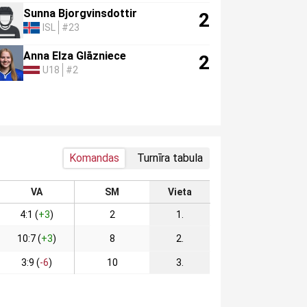
Sunna Bjorgvinsdottir
2
ISL
#23
Anna Elza Glāzniece
2
U18
#2
Komandas
Turnīra tabula
VA
SM
Vieta
4:1 (
+3
)
2
1.
10:7 (
+3
)
8
2.
3:9 (
-6
)
10
3.