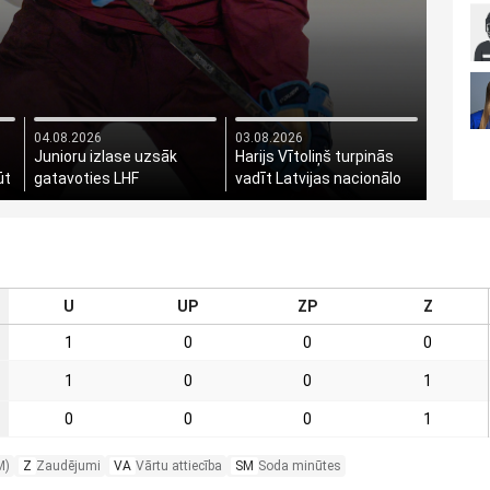
04.08.2026
03.08.2026
Junioru izlase uzsāk
Harijs Vītoliņš turpinās
ūt
gatavoties LHF
vadīt Latvijas nacionālo
Prezidenta kausa izcīņai
hokeja izlasi
U
UP
ZP
Z
1
0
0
0
1
0
0
1
0
0
0
1
M)
Z
Zaudējumi
VA
Vārtu attiecība
SM
Soda minūtes