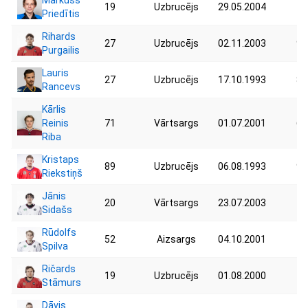
19
Uzbrucējs
29.05.2004
72
Priedītis
Rihards
27
Uzbrucējs
02.11.2003
90
Purgailis
Lauris
27
Uzbrucējs
17.10.1993
87
Rancevs
Kārlis
Reinis
71
Vārtsargs
01.07.2001
60
Riba
Kristaps
89
Uzbrucējs
06.08.1993
97
Riekstiņš
Jānis
20
Vārtsargs
23.07.2003
77
Sidašs
Rūdolfs
52
Aizsargs
04.10.2001
75
Spilva
Ričards
19
Uzbrucējs
01.08.2000
78
Stāmurs
Dāvis