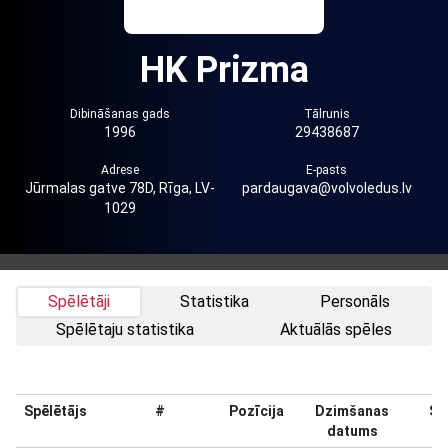
HK Prizma
Dibināšanas gads
Tālrunis
1996
29438687
Adrese
E-pasts
Jūrmalas gatve 78D, Rīga, LV-
pardaugava@volvoledus.lv
1029
Spēlētāji
Statistika
Personāls
Spēlētaju statistika
Aktuālās spēles
Spēlētājs
#
Pozīcija
Dzimšanas
Sv
datums