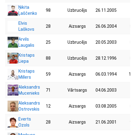
Ņikita
98
Uzbrucējs
26.11.2005
72
Ļaščenko
Elvis
28
Aizsargs
26.06.2004
82
Laškovs
Arvils
25
Uzbrucējs
20.05.2003
80
Laugalis
Kristaps
88
Uzbrucējs
28.12.1996
83
Liepa
Kristaps
59
Aizsargs
06.03.1994
102
Millers
Aleksandrs
71
Vārtsargs
04.06.2003
75
Mucenieks
Aleksandrs
12
Aizsargs
03.08.2005
80
Ostrovskis
Everts
28
Aizsargs
21.06.2001
99
Ozols
Markuss