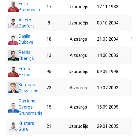
Edijs
17
Uzbrucējs
17.11.1983
90
Brahmanis
Artem
8
Uzbrucējs
08.10.2004
86
Danfort
Daņila
18
Aizsargs
21.03.2004
103
Dubovs
Reinis
13
Aizsargs
14.06.2003
79
Eberliņš
Emīls
95
Uzbrucējs
09.09.1998
83
Ezītis
Kristaps
23
Aizsargs
19.07.2002
73
Glazeikins
Gastons
Georgs
15
Aizsargs
15.09.2005
90
Grundmanis
Kristers
21
Uzbrucējs
29.01.2005
73
Gura