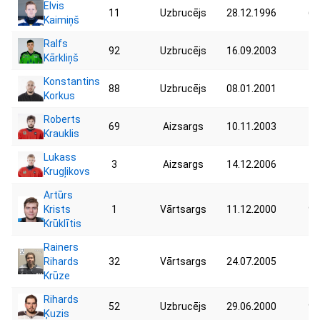
Elvis
11
Uzbrucējs
28.12.1996
69
Kaimiņš
Ralfs
92
Uzbrucējs
16.09.2003
74
Kārkliņš
Konstantins
88
Uzbrucējs
08.01.2001
75
Korkus
Roberts
69
Aizsargs
10.11.2003
76
Krauklis
Lukass
3
Aizsargs
14.12.2006
76
Krugļikovs
Artūrs
Krists
1
Vārtsargs
11.12.2000
95
Krūklītis
Rainers
Rihards
32
Vārtsargs
24.07.2005
72
Krūze
Rihards
52
Uzbrucējs
29.06.2000
91
Ķuzis