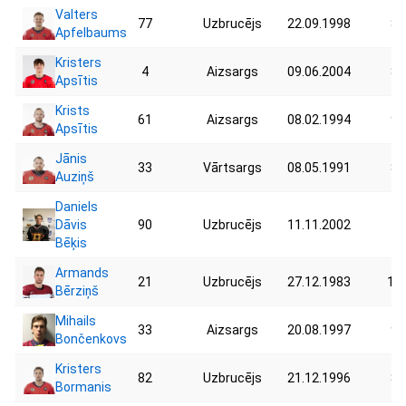
Valters
77
Uzbrucējs
22.09.1998
81
Apfelbaums
Kristers
4
Aizsargs
09.06.2004
87
Apsītis
Krists
61
Aizsargs
08.02.1994
90
Apsītis
Jānis
33
Vārtsargs
08.05.1991
86
Auziņš
Daniels
Dāvis
90
Uzbrucējs
11.11.2002
74
Bēķis
Armands
21
Uzbrucējs
27.12.1983
105
Bērziņš
Mihails
33
Aizsargs
20.08.1997
92
Bončenkovs
Kristers
82
Uzbrucējs
21.12.1996
80
Bormanis