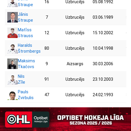
16
Uzbrucējs
05.08.1992
75
Straupe
Jānis
7
Uzbrucējs
03.06.1989
84
Straupe
Matīss
12
Uzbrucējs
15.10.2002
67
Strauss
Haralds
80
Uzbrucējs
10.04.1998
92
Štrombergs
Maksims
9
Aizsargs
30.03.2006
77
Tkačovs
Nils
91
Uzbrucējs
23.10.2003
73
Zīle
Pauls
47
Uzbrucējs
24.02.1993
83
Zvirbulis