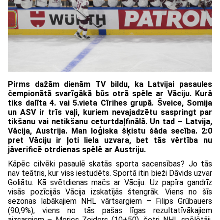
Pirms dažām dienām TV bildu, ka Latvijai pasaules
čempionātā svarīgākā būs otrā spēle ar Vāciju. Kurā
tiks dalīta 4. vai 5.vieta Cīrihes grupā. Šveice, Somija
un ASV ir trīs vaļi, kuriem nevajadzētu saspringt par
tikšanu vai netikšanu ceturtdaļfinālā. Un tad – Latvija,
Vācija, Austrija. Man loģiska šķistu šāda secība. 2:0
pret Vāciju ir ļoti liela uzvara, bet tās vērtība nu
jāverificē otrdienas spēlē ar Austriju.
Kāpēc cilvēki pasaulē skatās sporta sacensības? Jo tās
nav teātris, kur viss iestudēts. Sportā itin bieži Dāvids uzvar
Goliātu. Kā svētdienas mačs ar Vāciju. Uz papīra gandrīz
visās pozīcijās Vācija izskatījās štengrāk. Viens no šīs
sezonas labākajiem NHL vārtsargiem – Filips Grūbauers
(90,9%); viens no tās pašas līgas rezultatīvākajiem
aizsargiem – Morics Zeiders (10+50), četri NHL spēlētāji.