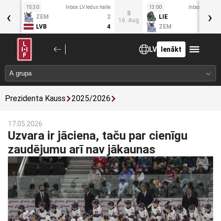
15:30
Inbox.LV ledus halle
13:00
Inbox.LV ledus
‹
›
Pk
S
ZEM
2
LIE
5. Aug
16. Aug
LVB
4
ZEM
LV
Ienākt
Prezidenta Kauss
2025/2026
17.05.2026
Uzvara ir jāciena, taču par cienīgu
zaudējumu arī nav jākaunas