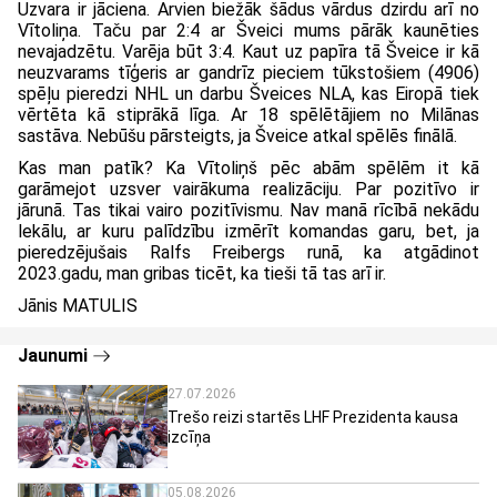
Uzvara ir jāciena. Arvien biežāk šādus vārdus dzirdu arī no
Vītoliņa. Taču par 2:4 ar Šveici mums pārāk kaunēties
nevajadzētu. Varēja būt 3:4. Kaut uz papīra tā Šveice ir kā
neuzvarams tīģeris ar gandrīz pieciem tūkstošiem (4906)
spēļu pieredzi NHL un darbu Šveices NLA, kas Eiropā tiek
vērtēta kā stiprākā līga. Ar 18 spēlētājiem no Milānas
sastāva. Nebūšu pārsteigts, ja Šveice atkal spēlēs finālā.
Kas man patīk? Ka Vītoliņš pēc abām spēlēm it kā
garāmejot uzsver vairākuma realizāciju. Par pozitīvo ir
jārunā. Tas tikai vairo pozitīvismu. Nav manā rīcībā nekādu
lekālu, ar kuru palīdzību izmērīt komandas garu, bet, ja
pieredzējušais Ralfs Freibergs runā, ka atgādinot
2023.gadu, man gribas ticēt, ka tieši tā tas arī ir.
Jānis MATULIS
Jaunumi
27.07.2026
Trešo reizi startēs LHF Prezidenta kausa
izcīņa
05.08.2026