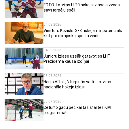
FOTO: Latvijas U-20 hokeja izlase aizvada
savstarpēju spēli
04.08.2026
Viesturs Koziols: 3×3 hokejam ir potenciāls
kļūt par olimpisko sporta veidu
04.08.2026
Junioru izlase uzsāk gatavoties LHF
Prezidenta kausa izcīņai
03.08.2026
Harijs Vītoliņš turpinās vadīt Latvijas
nacionālo hokeja izlasi
03.07.2026
Ceturto gadu pēc kārtas startēs KIVI
programma!