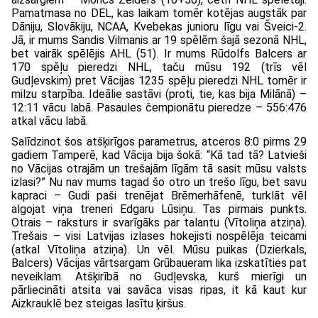
Pamatmasa no DEL, kas laikam tomēr kotējas augstāk par
Dāniju, Slovākiju, NCAA, Kvebekas junioru līgu vai Šveici-2.
Jā, ir mums Sandis Vilmanis ar 19 spēlēm šajā sezonā NHL,
bet vairāk spēlējis AHL (51). Ir mums Rūdolfs Balcers ar
170 spēļu pieredzi NHL, taču mūsu 192 (trīs vēl
Gudļevskim) pret Vācijas 1235 spēļu pieredzi NHL tomēr ir
milzu starpība. Ideālie sastāvi (proti, tie, kas bija Milānā) –
12:11 vācu labā. Pasaules čempionātu pieredze – 556:476
atkal vācu labā.
Salīdzinot šos atšķirīgos parametrus, atceros 8:0 pirms 29
gadiem Tamperē, kad Vācija bija šokā: “Kā tad tā? Latvieši
no Vācijas otrajām un trešajām līgām tā sasit mūsu valsts
izlasi?” Nu nav mums tagad šo otro un trešo līgu, bet savu
kapraci – Gudi paši trenējat Brēmerhāfenē, turklāt vēl
algojat viņa treneri Edgaru Lūsiņu. Tas pirmais punkts.
Otrais – raksturs ir svarīgāks par talantu (Vītoliņa atziņa).
Trešais – visi Latvijas izlases hokejisti nospēlēja teicami
(atkal Vītoliņa atziņa). Un vēl. Mūsu puikas (Dzierkals,
Balcers) Vācijas vārtsargam Grūbaueram lika izskatīties pat
neveiklam. Atšķirībā no Gudļevska, kurš mierīgi un
pārliecināti atsita vai savāca visas ripas, it kā kaut kur
Aizkrauklē bez steigas lasītu ķiršus.