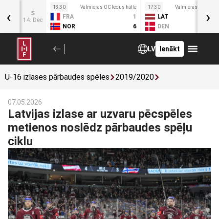
s halle
13:30
Valmieras OC ledus halle
17:30
Valmieras OC ledus
‹
›
S
4
FRA
1
LAT
14. Dec
6
NOR
6
DEN
LV
Ienākt
U-16 izlases pārbaudes spēles
2019/2020
07.05.2026
Latvijas izlase ar uzvaru pēcspēles
metienos noslēdz pārbaudes spēļu
ciklu