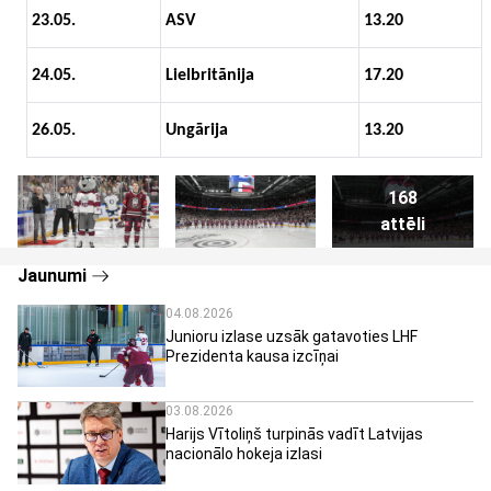
23.05.
ASV
13.20
24.05.
Lielbritānija
17.20
26.05.
Ungārija
13.20
168
attēli
Jaunumi
04.08.2026
Junioru izlase uzsāk gatavoties LHF
Prezidenta kausa izcīņai
03.08.2026
Harijs Vītoliņš turpinās vadīt Latvijas
nacionālo hokeja izlasi