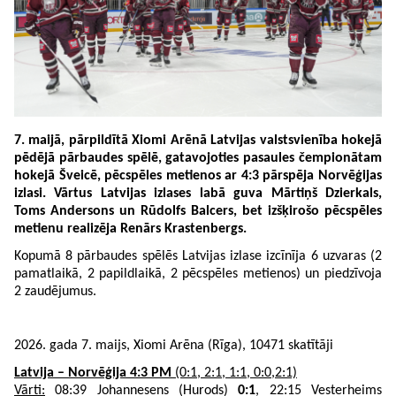
7. maijā, pārpildītā Xiomi Arēnā Latvijas valstsvienība hokejā
pēdējā pārbaudes spēlē, gatavojoties pasaules čempionātam
hokejā Šveicē, pēcspēles metienos ar 4:3 pārspēja Norvēģijas
izlasi. Vārtus Latvijas izlases labā guva Mārtiņš Dzierkals,
Toms Andersons un Rūdolfs Balcers, bet izšķirošo pēcspēles
metienu realizēja Renārs Krastenbergs.
Kopumā 8 pārbaudes spēlēs Latvijas izlase izcīnīja 6 uzvaras (2
pamatlaikā, 2 papildlaikā, 2 pēcspēles metienos) un piedzīvoja
2 zaudējumus.
2026. gada 7. maijs, Xiomi Arēna (Rīga), 10471 skatītāji
Latvija – Norvēģija 4:3 PM
(0:1, 2:1, 1:1, 0:0,2:1)
Vārti:
08:39 Johannesens (Hurods)
0:1
, 22:15 Vesterheims