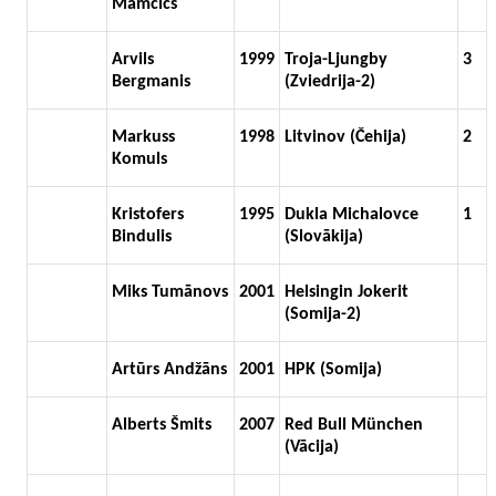
Mamčics
Arvils
1999
Troja-Ljungby
3
Bergmanis
(Zviedrija-2)
Markuss
1998
Litvinov (Čehija)
2
Komuls
Kristofers
1995
Dukla Michalovce
1
Bindulis
(Slovākija)
Miks Tumānovs
2001
Helsingin Jokerit
(Somija-2)
Artūrs Andžāns
2001
HPK (Somija)
Alberts Šmits
2007
Red Bull München
(Vācija)