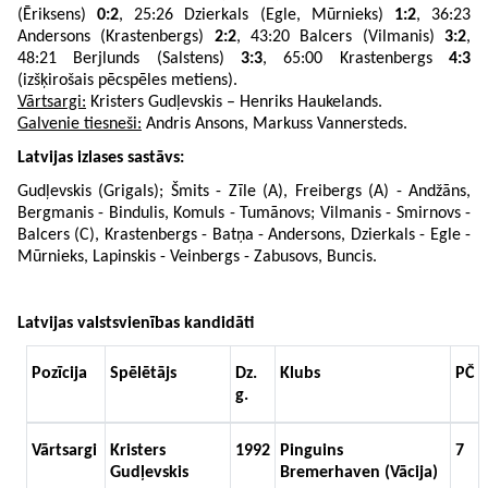
(Ēriksens)
0:2
, 25:26 Dzierkals (Egle, Mūrnieks)
1:2
, 36:23
Andersons (Krastenbergs)
2:2
, 43:20 Balcers (Vilmanis)
3:2
,
48:21 Berjlunds (Salstens)
3:3
, 65:00 Krastenbergs
4:3
(izšķirošais pēcspēles metiens).
Vārtsargi:
Kristers Gudļevskis – Henriks Haukelands.
Galvenie tiesneši:
Andris Ansons, Markuss Vannersteds.
Latvijas izlases sastāvs:
Gudļevskis (Grigals); Šmits - Zīle (A), Freibergs (A) - Andžāns,
Bergmanis - Bindulis, Komuls - Tumānovs; Vilmanis - Smirnovs -
Balcers (C), Krastenbergs - Batņa - Andersons, Dzierkals - Egle -
Mūrnieks, Lapinskis - Veinbergs - Zabusovs, Buncis.
Latvijas valstsvienības kandidāti
Pozīcija
Spēlētājs
Dz.
Klubs
PČ
g.
Vārtsargi
Kristers
1992
Pinguins
7
Gudļevskis
Bremerhaven (Vācija)