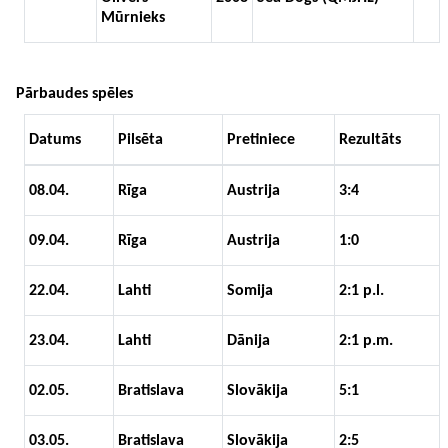
Mūrnieks
Pārbaudes spēles
Datums
Pilsēta
Pretiniece
Rezultāts
08.04.
Rīga
Austrija
3:4
09.04.
Rīga
Austrija
1:0
22.04.
Lahti
Somija
2:1 p.l.
23.04.
Lahti
Dānija
2:1 p.m.
02.05.
Bratislava
Slovākija
5:1
03.05.
Bratislava
Slovākija
2:5