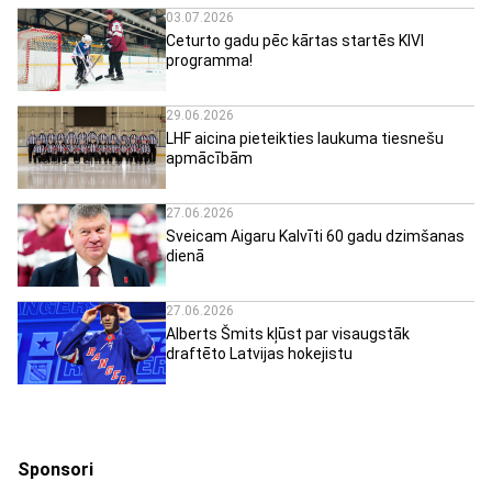
03.07.2026
Ceturto gadu pēc kārtas startēs KIVI
programma!
29.06.2026
LHF aicina pieteikties laukuma tiesnešu
apmācībām
27.06.2026
Sveicam Aigaru Kalvīti 60 gadu dzimšanas
dienā
27.06.2026
Alberts Šmits kļūst par visaugstāk
draftēto Latvijas hokejistu
Sponsori