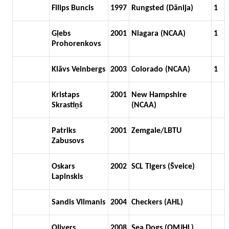
Filips Buncis
1997
Rungsted (Dānija)
1
Gļebs
2001
Niagara (NCAA)
1
Prohorenkovs
Klāvs Veinbergs
2003
Colorado (NCAA)
1
Kristaps
2001
New Hampshire
Skrastiņš
(NCAA)
Patriks
2001
Zemgale/LBTU
Zabusovs
Oskars
2002
SCL Tigers (Šveice)
Lapinskis
Sandis Vilmanis
2004
Checkers (AHL)
Olivers
2008
Sea Dogs (QMJHL)