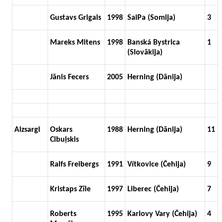
Gustavs Grigals
1998
SaiPa (Somija)
3
Mareks Mitens
1998
Banská Bystrica
1
(Slovākija)
Jānis Fecers
2005
Herning (Dānija)
Aizsargi
Oskars
1988
Herning (Dānija)
11
Cibuļskis
Ralfs Freibergs
1991
Vítkovice (Čehija)
9
Kristaps Zīle
1997
Liberec (Čehija)
7
Roberts
1995
Karlovy Vary (Čehija)
4