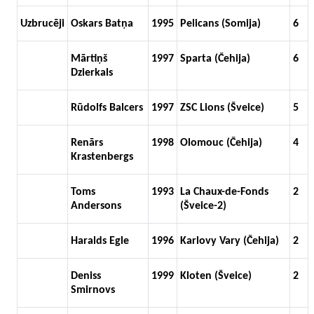
Uzbrucēji
Oskars Batņa
1995
Pelicans (Somija)
6
Mārtiņš
1997
Sparta (Čehija)
6
Dzierkals
Rūdolfs Balcers
1997
ZSC Lions (Šveice)
5
Renārs
1998
Olomouc (Čehija)
4
Krastenbergs
Toms
1993
La Chaux-de-Fonds
2
Andersons
(Šveice-2)
Haralds Egle
1996
Karlovy Vary (Čehija)
2
Deniss
1999
Kloten (Šveice)
2
Smirnovs