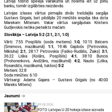
Latvija tobrīd spēlēja vairākumā un nolēma iet uz pilnu
banku, tomēr izglābties neizdevās.
Latvijas izlases vārtus pirmajās divās trešdaļās sargāja
Gustavs Grigals, bet pēdējās 20 minūtēs iespēja tika dota
Marekam Mitenam. Vakar vārtus sargājušais Kristers
Gudļevskis netika pieteikts mačam.
Slovākija – Latvija 5:2 (2:1, 2:1, 1:0)
Vārti: 7:55 Pospīšils (soda metiens)
1:0
, 10:15 Balcers
(Smirnovs, mazākumā)
1:1
, 19:46 Gajdošs (Petrovskis,
Mikluha)
2:1
, 28:17 Petrovskis (Faško-Rudāšs, Žiaks)
3:1
,
36:22 Liška (Kolārs, Pospīšils)
4:1
, 38:10 Buncis
(Prohorenkovs, Andžāns, mazākumā)
4:2
, Naušs (Liška,
Rosandičs, mazākumā, tukšos)
5:2
Metieni: 32:8
Soda minūtes: 6:10
Vārtsargi: Adams Gajans – Gustavs Grigals (no 40:00
Mareks Mitens)
Jaunumi
05.08.2026
FOTO: Latvijas U-20 hokeja izlase aizvada