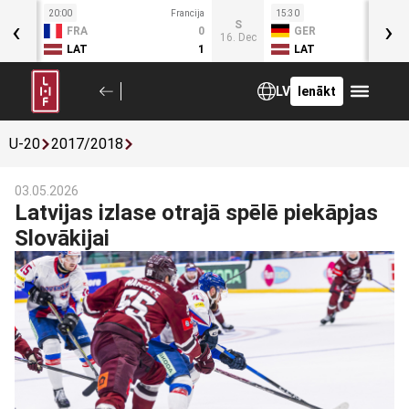
20:00
Francija
15:30
Fr
‹
›
C
S
FRA
0
GER
4. Dec
16. Dec
LAT
1
LAT
LV
Ienākt
U-20
2017/2018
03.05.2026
Latvijas izlase otrajā spēlē piekāpjas
Slovākijai