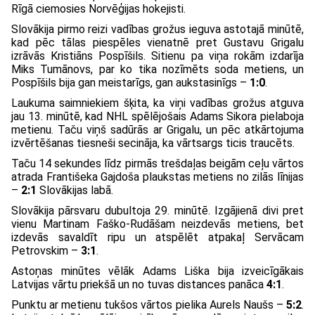
Rīgā ciemosies Norvēģijas hokejisti.
Slovākija pirmo reizi vadības grožus ieguva astotajā minūtē,
kad pēc tālas piespēles vienatnē pret Gustavu Grigalu
izrāvās Kristiāns Pospīšils. Sitienu pa viņa rokām izdarīja
Miks Tumānovs, par ko tika nozīmēts soda metiens, un
Pospīšils bija gan meistarīgs, gan aukstasinīgs –
1:0
.
Laukuma saimniekiem šķita, ka viņi vadības grožus atguva
jau 13. minūtē, kad NHL spēlējošais Adams Sikora pielaboja
metienu. Taču viņš sadūrās ar Grigalu, un pēc atkārtojuma
izvērtēšanas tiesneši secināja, ka vārtsargs ticis traucēts.
Taču 14 sekundes līdz pirmās trešdaļas beigām ceļu vārtos
atrada Františeka Gajdoša plaukstas metiens no zilās līnijas
–
2:1
Slovākijas labā.
Slovākija pārsvaru dubultoja 29. minūtē. Izgājienā divi pret
vienu Martinam Faško-Rudāšam neizdevās metiens, bet
izdevās savaldīt ripu un atspēlēt atpakaļ Servācam
Petrovskim –
3:1
.
Astoņas minūtes vēlāk Adams Liška bija izveicīgākais
Latvijas vārtu priekšā un no tuvas distances panāca
4:1
.
Punktu ar metienu tukšos vārtos pielika Aurels Naušs –
5:2
.