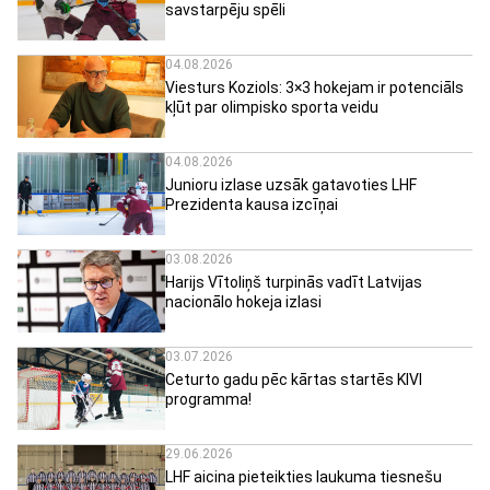
savstarpēju spēli
04.08.2026
Viesturs Koziols: 3×3 hokejam ir potenciāls
kļūt par olimpisko sporta veidu
04.08.2026
Junioru izlase uzsāk gatavoties LHF
Prezidenta kausa izcīņai
03.08.2026
Harijs Vītoliņš turpinās vadīt Latvijas
nacionālo hokeja izlasi
03.07.2026
Ceturto gadu pēc kārtas startēs KIVI
programma!
29.06.2026
LHF aicina pieteikties laukuma tiesnešu