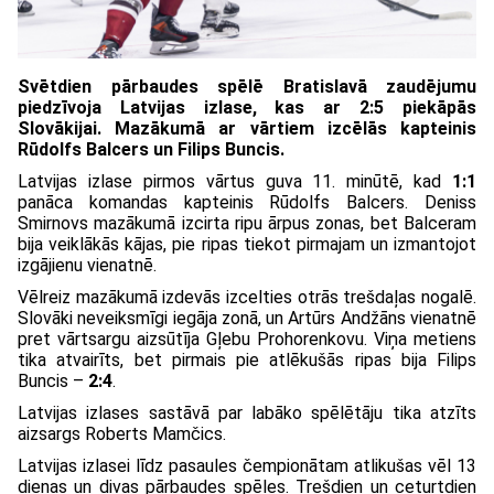
Svētdien pārbaudes spēlē Bratislavā zaudējumu
piedzīvoja Latvijas izlase, kas ar 2:5 piekāpās
Slovākijai. Mazākumā ar vārtiem izcēlās kapteinis
Rūdolfs Balcers un Filips Buncis.
Latvijas izlase pirmos vārtus guva 11. minūtē, kad
1:1
panāca komandas kapteinis Rūdolfs Balcers. Deniss
Smirnovs mazākumā izcirta ripu ārpus zonas, bet Balceram
bija veiklākās kājas, pie ripas tiekot pirmajam un izmantojot
izgājienu vienatnē.
Vēlreiz mazākumā izdevās izcelties otrās trešdaļas nogalē.
Slovāki neveiksmīgi iegāja zonā, un Artūrs Andžāns vienatnē
pret vārtsargu aizsūtīja Gļebu Prohorenkovu. Viņa metiens
tika atvairīts, bet pirmais pie atlēkušās ripas bija Filips
Buncis –
2:4
.
Latvijas izlases sastāvā par labāko spēlētāju tika atzīts
aizsargs Roberts Mamčics.
Latvijas izlasei līdz pasaules čempionātam atlikušas vēl 13
dienas un divas pārbaudes spēles. Trešdien un ceturtdien