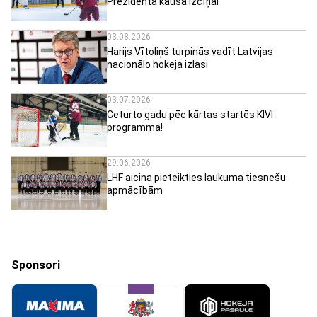
Prezidenta kausa izcīņai
03.08.2026
Harijs Vītoliņš turpinās vadīt Latvijas
nacionālo hokeja izlasi
03.07.2026
Ceturto gadu pēc kārtas startēs KIVI
programma!
29.06.2026
LHF aicina pieteikties laukuma tiesnešu
apmācībām
Sponsori