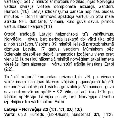
vārtsargu, bet 7. minūtē ar metienu no zilās līnijas Norvēģiju
vadībā izvirzīja vietējā čempionāta aizsargs Sanders
Hurreds (1:0). Latvija izlīdzinājumu panāca nepilnās piecās
minūtēs – Deniss Smirnovs apslidoja vārtus un otrā malā
atrada NHL debitantu Vilmani, kurš guva savus pirmos
vārtus izlases karjerā (1:1).
Otrajā trešdaļā Latvija neizmantoja trīs vairākumus,
Norvēģija – divus, bet perioda izskaņā abi vārti tika gūti
pilnos sastāvos. Vispirms 39. minūtē lieliskā pretuzbrukumā
aizmuka Latvija, 17 gadus vecajam Mūrniekam pēc
Dzierkala piespēles debijā izmantojot izgājienu viens pret
vienu (2:1), bet jau nākamajā minūtē norvēģiem atkal iemeta
vietējās līgas aizsargs – vārtu stūrī trāpīja Kristians Estbi
(2:2).
Trešajā periodā komandas neizmantoja vēl pa vienam
vairākumam, un cīņas liktenis izšķīrās pagarinājumā, kā 50.
sekundē vienatnē pret vārtsargu izslidoja Vilmanis un guva
savus otros vārtus spēlē – 3:2. Vilmanis arī tika atzīts par
labāko spēlētāju Latvijas izlasē, bet Norvēģijai atzinību
izpelnījās otro vārtu autors Estbi.
Latvija – Norvēģija 3:2 (1:1, 1:1, 0:0, 1:0)
.
Vārti
: 6:33 Hurreds (Ēbi-Ulsens, Salstens)
0:1
, 11:23