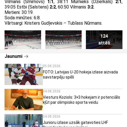
Vilmanis (Smirnovs)
1:1
, 38:11 Mūrnieks (Dzierkals)
2:1
,
39:05 Estbi (Salstens)
2:2
, 60:50 Vilmanis
3:2
.
Metieni: 30:19.
Soda minūtes: 6:8.
Vārtsargi: Kristers Gudļevskis – Tubīass Nūrmans.
124
attēli
Jaunumi
05.08.2026
FOTO: Latvijas U-20 hokeja izlase aizvada
savstarpēju spēli
04.08.2026
Viesturs Koziols: 3×3 hokejam ir potenciāls
kļūt par olimpisko sporta veidu
04.08.2026
Junioru izlase uzsāk gatavoties LHF