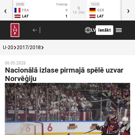
20:00
Francija
15:30
Fr
‹
›
C
S
FRA
0
GER
4. Dec
16. Dec
LAT
1
LAT
LV
Ienākt
U-20
2017/2018
06.05.2026
Nacionālā izlase pirmajā spēlē uzvar
Norvēģiju