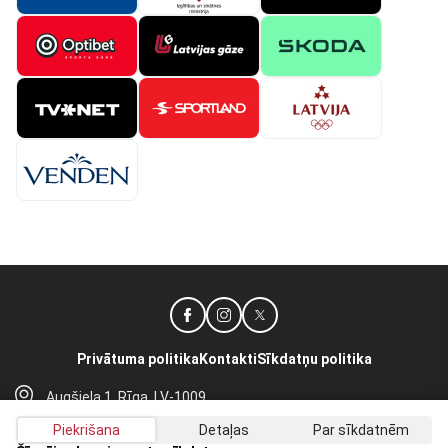
Privātuma politika
Kontakti
Sīkdatņu politika
Augšiela 1, Rīga, LV-1009
lhf@lhf.lv
Piekrišana
Detaļas
Par sīkdatnēm