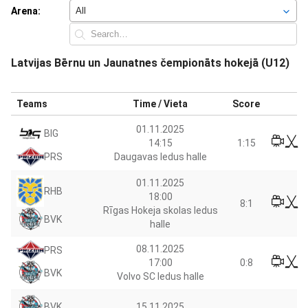
Arena:
Latvijas Bērnu un Jaunatnes čempionāts hokejā (U12)
Teams
Time / Vieta
Score
01.11.2025
BIG
14:15
1:15
Daugavas ledus halle
PRS
01.11.2025
RHB
18:00
8:1
Rīgas Hokeja skolas ledus
BVK
halle
08.11.2025
PRS
17:00
0:8
BVK
Volvo SC ledus halle
15.11.2025
BVK