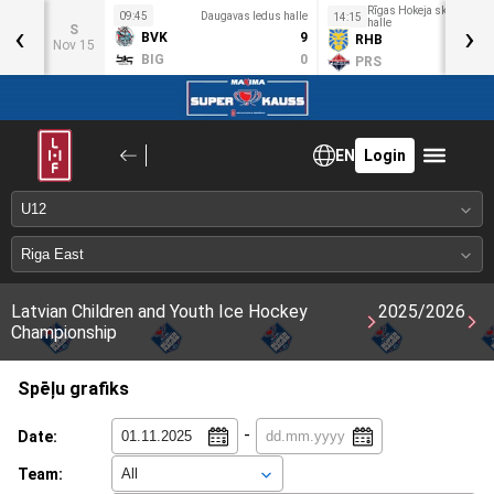
Rīgas Hokeja skolas ledu
s halle
09:45
Daugavas ledus halle
14:15
‹
halle
›
S
0
BVK
9
RHB
Nov 15
8
BIG
0
PRS
EN
Login
Latvian Children and Youth Ice Hockey
2025/2026
Championship
Spēļu grafiks
-
Date:
Team: