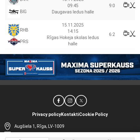
09:45
9:0
BIG
Daugavas ledus halle
15.11.2025
RHB
14:15
6:2
Rīgas Hokeja skolas ledus
PRS
halle
Privacy policy
Kontakti
Cookie Policy
Augšiela 1, Rīga, LV-1009
lhf@lhf.lv