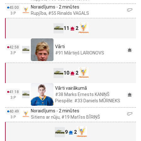
Noraidījums - 2 minūtes
45:00
Rupjība, #55 Rinalds VAGALS
3.P
11
2
Vārti
42:58
#91 Mārtiņš LARIONOVS
3.P
10
2
Vārti vairākumā
41:18
#38 Marks Ernests KANIŅŠ
3.P
Piespēle: #33 Daniels MŪRNIEKS
Noraidījums - 2 minūtes
40:49
Sitiens ar nūju, #19 Matīss BĪRIŅŠ
3.P
9
2