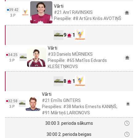
Vārti
39:42
#21 Anrī RAVINSKIS
3.P
Piespēle: #8 Artūrs Krišs AVOTIŅŠ
9
1
Vārti
#33 Daniels MŪRNIEKS
34:25
Piespēle: #65 Matīss Edvards
3.P
KLEŠETŅIKOVS
8
1
Vārti
#21 Emīls GINTERS
32:58
Piespēles: #38 Marks Ernests KANIŅŠ,
3.P
#91 Mārtiņš LARIONOVS
30:00 3. perioda sākums
30:00 2. perioda beigas