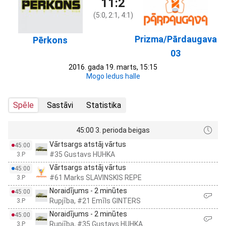
11:2
(5:0, 2:1, 4:1)
Prizma/Pārdaugava
Pērkons
03
2016. gada 19. marts, 15:15
Mogo ledus halle
Spēle
Sastāvi
Statistika
45:00 3. perioda beigas
Vārtsargs atstāj vārtus
45:00
#35 Gustavs HUHKA
3.P
Vārtsargs atstāj vārtus
45:00
#61 Marks SLAVINSKIS REPE
3.P
Noraidījums - 2 minūtes
45:00
Rupjība, #21 Emīls GINTERS
3.P
Noraidījums - 2 minūtes
45:00
Rupjība, #35 Gustavs HUHKA
3.P