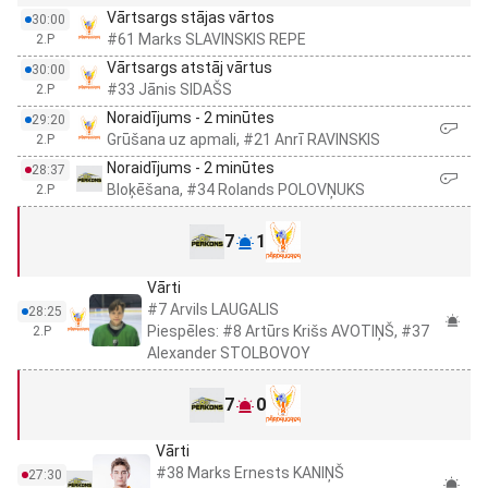
Vārtsargs stājas vārtos
30:00
#61 Marks SLAVINSKIS REPE
2.P
Vārtsargs atstāj vārtus
30:00
#33 Jānis SIDAŠS
2.P
Noraidījums - 2 minūtes
29:20
Grūšana uz apmali, #21 Anrī RAVINSKIS
2.P
Noraidījums - 2 minūtes
28:37
Bloķēšana, #34 Rolands POLOVŅUKS
2.P
7
1
Vārti
#7 Arvils LAUGALIS
28:25
Piespēles: #8 Artūrs Krišs AVOTIŅŠ, #37
2.P
Alexander STOLBOVOY
7
0
Vārti
#38 Marks Ernests KANIŅŠ
27:30