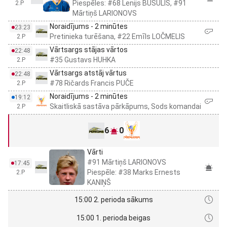
Piespēles: #68 Lenijs BUSULIS, #91
2.P
Mārtiņš LARIONOVS
Noraidījums - 2 minūtes
23:23
Pretinieka turēšana, #22 Emīls LOČMELIS
2.P
Vārtsargs stājas vārtos
22:48
#35 Gustavs HUHKA
2.P
Vārtsargs atstāj vārtus
22:48
#78 Ričards Francis PUČE
2.P
Noraidījums - 2 minūtes
19:12
Skaitliskā sastāva pārkāpums, Sods komandai
2.P
6
0
Vārti
#91 Mārtiņš LARIONOVS
17:45
Piespēle: #38 Marks Ernests
2.P
KANIŅŠ
15:00 2. perioda sākums
15:00 1. perioda beigas