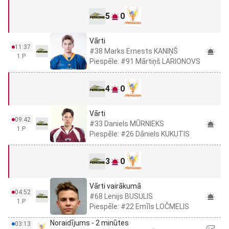
5
0
Vārti
11:37
#38 Marks Ernests KANIŅŠ
1.P
Piespēle: #91 Mārtiņš LARIONOVS
4
0
Vārti
09:42
#33 Daniels MŪRNIEKS
1.P
Piespēle: #26 Dāniels KUKUTIS
3
0
Vārti vairākumā
04:52
#68 Lenijs BUSULIS
1.P
Piespēle: #22 Emīls LOČMELIS
Noraidījums - 2 minūtes
03:13