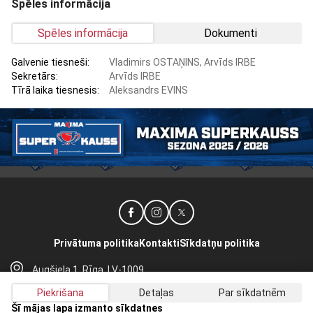
Spēles informācija
Spēles informācija
Dokumenti
Galvenie tiesneši:
Vladimirs OSTAŅINS, Arvīds IRBE
Sekretārs:
Arvīds IRBE
Tīrā laika tiesnesis:
Aleksandrs EVINS
Privātuma politika
Kontakti
Sīkdatņu politika
Augšiela 1, Rīga, LV-1009
lhf@lhf.lv
Piekrišana
Detaļas
Par sīkdatnēm
+371 67565614
Šī mājas lapa izmanto sīkdatnes