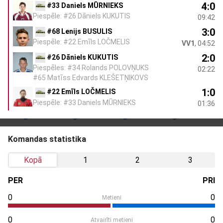
4:0
#33 Daniels MŪRNIEKS
Piespēle: #26 Dāniels KUKUTIS
09:42
3:0
#68 Lenijs BUSULIS
Piespēle: #22 Emīls LOČMELIS
VV1
, 04:52
2:0
#26 Dāniels KUKUTIS
Piespēles: #34 Rolands POLOVŅUKS
02:22
#65 Matīss Edvards KLEŠETŅIKOVS
1:0
#22 Emīls LOČMELIS
Piespēle: #33 Daniels MŪRNIEKS
01:36
Komandas statistika
Kopā
1
2
3
PER
PRI
0
0
Metieni
0
0
Atvairīti metieni