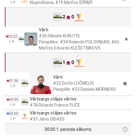
Klupināšana, #19 Matīss BĪRIŅŠ
1.P
2
0
Vārti
#26 Dāniels KUKUTIS
02:22
Piespēles: #34 Rolands POLOVŅUKS, #65
1.P
Matīss Edvards KLEŠETŅIKOVS
1
0
Vārti
01:36
#22 Emīls LOČMELIS
1.P
Piespēle: #33 Daniels MŪRNIEKS
Vārtsargs stājas vārtos
00:00
#78 Ričards Francis PUČE
1.P
Vārtsargs stājas vārtos
00:00
#33 Jānis SIDAŠS
1.P
00:00 1. perioda sākums