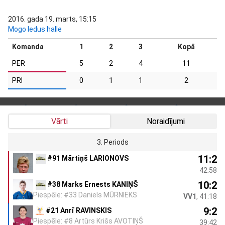
2016. gada 19. marts, 15:15
Mogo ledus halle
Komanda
1
2
3
Kopā
PER
5
2
4
11
PRI
0
1
1
2
Vārti
Noraidījumi
3. Periods
11:2
#91 Mārtiņš LARIONOVS
42:58
10:2
#38 Marks Ernests KANIŅŠ
Piespēle: #33 Daniels MŪRNIEKS
VV1
, 41:18
9:2
#21 Anrī RAVINSKIS
Piespēle: #8 Artūrs Krišs AVOTIŅŠ
39:42