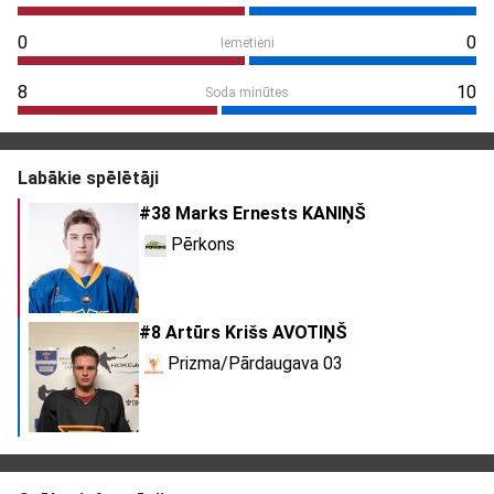
0
0
Iemetieni
8
10
Soda minūtes
Labākie spēlētāji
#38 Marks Ernests KANIŅŠ
Pērkons
#8 Artūrs Krišs AVOTIŅŠ
Prizma/Pārdaugava 03