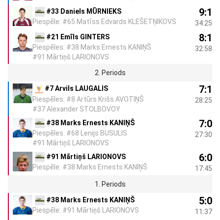
9:1
#33 Daniels MŪRNIEKS
Piespēle: #65 Matīss Edvards KLEŠETŅIKOVS
34:25
8:1
#21 Emīls GINTERS
Piespēles: #38 Marks Ernests KANIŅŠ
32:58
#91 Mārtiņš LARIONOVS
2. Periods
7:1
#7 Arvils LAUGALIS
Piespēles: #8 Artūrs Krišs AVOTIŅŠ
28:25
#37 Alexander STOLBOVOY
7:0
#38 Marks Ernests KANIŅŠ
Piespēles: #68 Lenijs BUSULIS
27:30
#91 Mārtiņš LARIONOVS
6:0
#91 Mārtiņš LARIONOVS
Piespēle: #38 Marks Ernests KANIŅŠ
17:45
1. Periods
5:0
#38 Marks Ernests KANIŅŠ
Piespēle: #91 Mārtiņš LARIONOVS
11:37