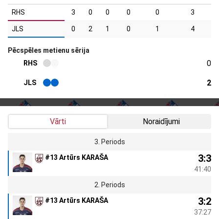
RHS
3
0
0
0
0
3
JLS
0
2
1
0
1
4
Pēcspēles metienu sērija
0
RHS
2
JLS
Vārti
Noraidījumi
3. Periods
3:3
#13 Artūrs KARAŠA
41:40
2. Periods
3:2
#13 Artūrs KARAŠA
37:27