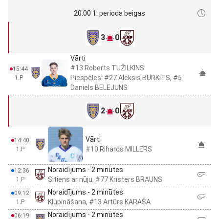
20:00 1. perioda beigas
3
0
Vārti
#13 Roberts TUŽILKINS
15:44
Piespēles: #27 Aleksis BURKITS, #5
1.P
Daniels BELEJUNS
2
0
Vārti
14:40
#10 Rihards MILLERS
1.P
Noraidījums - 2 minūtes
12:36
Sitiens ar nūju, #77 Kristers BRAUNS
1.P
Noraidījums - 2 minūtes
09:12
Klupināšana, #13 Artūrs KARAŠA
1.P
Noraidījums - 2 minūtes
06:19