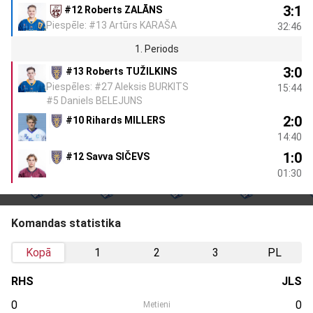
3:1
#12 Roberts ZALĀNS
Piespēle: #13 Artūrs KARAŠA
32:46
1. Periods
3:0
#13 Roberts TUŽILKINS
Piespēles: #27 Aleksis BURKITS
15:44
#5 Daniels BELEJUNS
2:0
#10 Rihards MILLERS
14:40
1:0
#12 Savva SIČEVS
01:30
Komandas statistika
Kopā
1
2
3
PL
RHS
JLS
0
0
Metieni