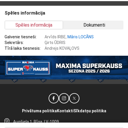
Spēles informācija
Spēles informācija
Dokumenti
Galvenie tiesneši:
Arvīds IRBE,
Māris LOCĀNS
Sekretārs:
Ģirts ŪDRIS
Tīrā laika tiesnesis:
Andrejs KOVAĻOVS
Privātuma politika
Kontakti
Sīkdatņu politika
Augšiela 1, Rīga, LV-1009