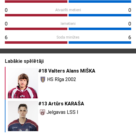
0
0
Atvairīti metieni
0
0
Iemetieni
6
6
Soda minūtes
Labākie spēlētāji
#18 Valters Alans MIŠKA
HS Rīga 2002
#13 Artūrs KARAŠA
Jelgavas LSS I