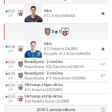
Vārti
37:27
#13 Artūrs KARAŠA
2.P
3
1
Vārti
32:46
#12 Roberts ZALĀNS
2.P
Piespēle: #13 Artūrs KARAŠA
Noraidījums - 2 minūtes
30:00
Klupināšana, #26 Gabriels LAZAREVS
2.P
Noraidījums - 2 minūtes
26:37
Klupināšana, #15 Aleksandrs GORDINS
2.P
Vārtsargs stājas vārtos
22:53
#31 Artjoms ĻEŠČENKO
2.P
Vārtsargs atstāj vārtus
22:53
#30 Rūdolfs Gusts LAZDIŅŠ
2.P
20:00 2. perioda sākums