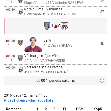
Klupināšana, #11 Vladimirs BAZIĻEVS
1.P
Noraidījums - 2 minūtes
03:20
Bloķēšana, #16 Deniss DAVIDOVS
1.P
1
0
Vārti
01:30
#12 Savva SIČEVS
1.P
Vārtsargs stājas vārtos
00:00
#1 Artūrs VARPAHOVSKIS
1.P
Vārtsargs stājas vārtos
00:00
#30 Rūdolfs Gusts LAZDIŅŠ
1.P
00:00 1. perioda sākums
2016. gada 12. marts, 11:30
Rīgas Hokeja skolas ledus halle
Komanda
1
2
3
PL
PSM
Kopā