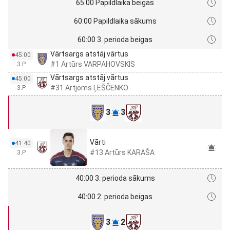
65:00 Papildlaika beigas
60:00 Papildlaika sākums
60:00 3. perioda beigas
Vārtsargs atstāj vārtus
45:00
#1 Artūrs VARPAHOVSKIS
3.P
Vārtsargs atstāj vārtus
45:00
#31 Artjoms ĻEŠČENKO
3.P
3
3
Vārti
41:40
#13 Artūrs KARAŠA
3.P
40:00 3. perioda sākums
40:00 2. perioda beigas
3
2