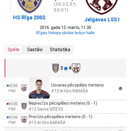
(3:0, 0:2, 0:1,
0:0, 0:1)
HS Rīga 2002
Jelgavas LSS I
2016. gada 12. marts, 11:30
Rīgas Hokeja skolas ledus halle
Spēle
Sastāvi
Statistika
3
4
Uzvaras pēcspēles metiens
65:00
#13 Artūrs KARAŠA
PSM
Neprecīzs pēcspēles metiens (0 - 1)
65:00
#12 Savva SIČEVS
PSM
Precīzs pēcspēles metiens (0 - 1)
65:00
#13 Artūrs KARAŠA
PSM