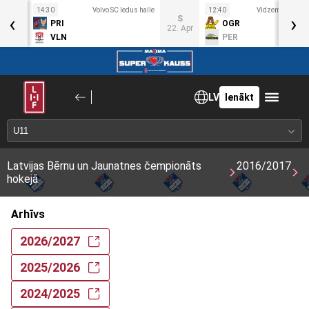
us
14:30
Volvo SC ledus halle
12:40
Vidzemes Ledus 
‹
›
S
PRI
OGR
22. Apr
VLN
PER
LV
Ienākt
Latvijas Bērnu un Jaunatnes čempionāts
2016/2017
hokejā
Arhīvs
2026/2027
2025/2026
2024/2025