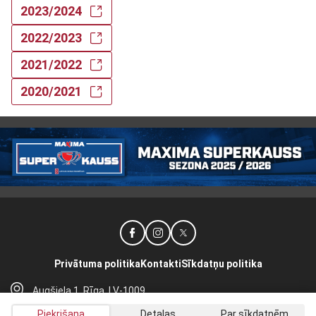
2023/2024
2022/2023
2021/2022
2020/2021
Privātuma politika
Kontakti
Sīkdatņu politika
Augšiela 1, Rīga, LV-1009
lhf@lhf.lv
Piekrišana
Detaļas
Par sīkdatnēm