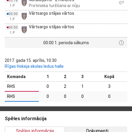
03:18
Pretinieka turēšana ar nūju
1.P
Vārtsargs stājas vārtos
00:00
1.P
Vārtsargs stājas vārtos
00:00
1.P
00:00 1. perioda sākums
2017. gada 15. aprīlis, 10:30
Rīgas Hokeja skolas ledus halle
Komanda
1
2
3
Kopā
RHS
0
2
1
3
RHS
0
0
0
0
Spēles informācija
Spēles informācija
Dokumenti