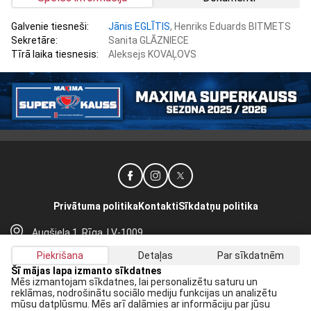
Galvenie tiesneši:
Jānis EGLĪTIS
, Henriks Eduards BITMETS
Sekretāre:
Sanita GLĀZNIECE
Tīrā laika tiesnesis:
Aleksejs KOVAĻOVS
Privātuma politika
Kontakti
Sīkdatņu politika
Augšiela 1, Rīga, LV-1009
lhf@lhf.lv
Piekrišana
Detaļas
Par sīkdatnēm
+371 67565614
Šī mājas lapa izmanto sīkdatnes
Mēs izmantojam sīkdatnes, lai personalizētu saturu un
reklāmas, nodrošinātu sociālo mediju funkcijas un analizētu
Saņem jaunākās ziņas savā E-pastā:
mūsu datplūsmu. Mēs arī dalāmies ar informāciju par jūsu