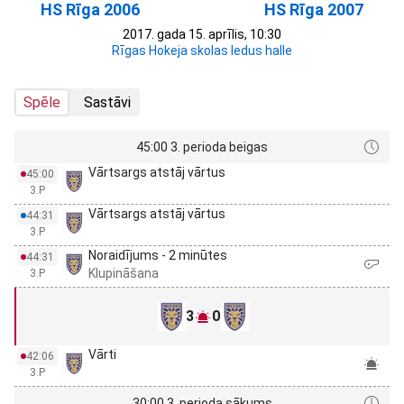
HS Rīga 2006
HS Rīga 2007
2017. gada 15. aprīlis, 10:30
Rīgas Hokeja skolas ledus halle
Spēle
Sastāvi
45:00 3. perioda beigas
Vārtsargs atstāj vārtus
45:00
3.P
Vārtsargs atstāj vārtus
44:31
3.P
Noraidījums - 2 minūtes
44:31
Klupināšana
3.P
3
0
Vārti
42:06
3.P
30:00 3. perioda sākums