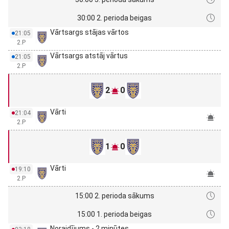
30:00 2. perioda beigas
Vārtsargs stājas vārtos
21:05
2.P
Vārtsargs atstāj vārtus
21:05
2.P
2
0
Vārti
21:04
2.P
1
0
Vārti
19:10
2.P
15:00 2. perioda sākums
15:00 1. perioda beigas
Noraidījums - 2 minūtes