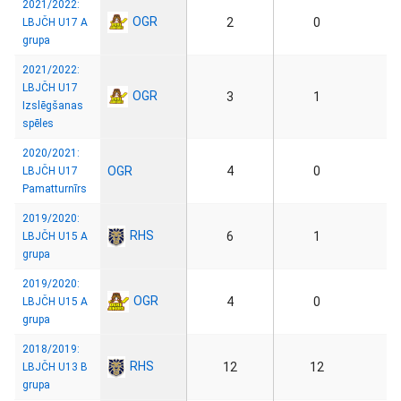
2021/2022:
OGR
2
0
LBJČH U17 A
grupa
2021/2022:
LBJČH U17
OGR
3
1
Izslēgšanas
spēles
2020/2021:
OGR
4
0
LBJČH U17
Pamatturnīrs
2019/2020:
RHS
6
1
LBJČH U15 A
grupa
2019/2020:
OGR
4
0
LBJČH U15 A
grupa
2018/2019:
RHS
12
12
LBJČH U13 B
grupa