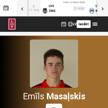
Inbox.LV ledus halle
‹
›
LVS
LVB
C
15:30
13. Aug
ZMG
MOG
LV
Ienākt
Emīls
Masaļskis