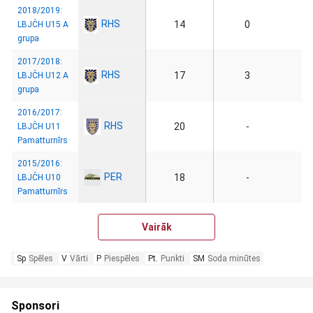
2018/2019:
RHS
14
0
LBJČH U15 A
grupa
2017/2018:
RHS
17
3
LBJČH U12 A
grupa
2016/2017:
RHS
20
-
LBJČH U11
Pamatturnīrs
2015/2016:
PER
18
-
LBJČH U10
Pamatturnīrs
Vairāk
Sp
Spēles
V
Vārti
P
Piespēles
Pt.
Punkti
SM
Soda minūtes
Sponsori