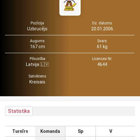
Pozīcija
Dz. datums
Uzbrucējs
20.01.2006
Augums
Svars
167 cm
61 kg
Pilsonība
Licences Nr.
Latvija 🇱🇻
4644
Satvēriens
Kreisais
Statistika
Turnīrs
Komanda
Sp
V